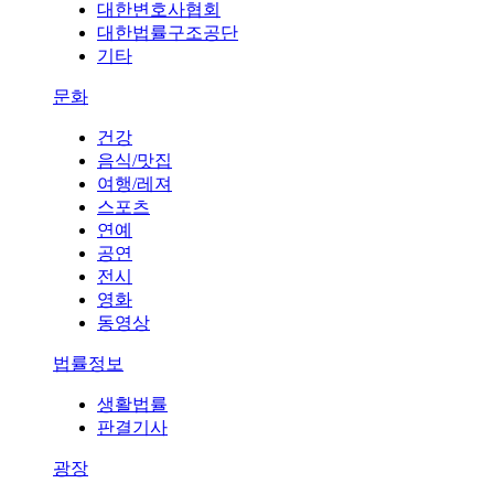
대한변호사협회
대한법률구조공단
기타
문화
건강
음식/맛집
여행/레져
스포츠
연예
공연
전시
영화
동영상
법률정보
생활법률
판결기사
광장