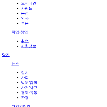
오피니언
사람들
동정
인사
부음
취업·창업
취업
시험정보
닫기
뉴스
정치
사회
법원/검찰
사건/사고
경제·유통
환경
가치의창조