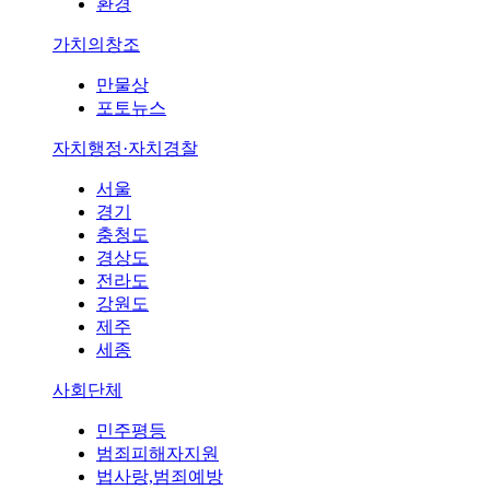
환경
가치의창조
만물상
포토뉴스
자치행정·자치경찰
서울
경기
충청도
경상도
전라도
강원도
제주
세종
사회단체
민주평등
범죄피해자지원
법사랑,범죄예방