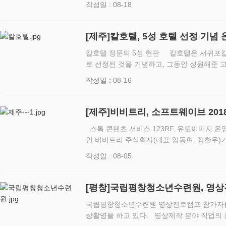
작성일 : 08-18
다. 유토이…
[제주]칼호텔, 5성 호텔 선정 기념
칼호텔 정문의 5성 현판 칼호텔은 서귀포칼
로 선정된 것을 기념하고, 그동안 성원해준 
온라인 이벤트를 진행한다고 밝혔다. 우선 칼
작성일 : 08-16
본인의 SNS(페…
[제주]비비트리, 소프트웨이브 201
스톡 콘텐츠 서비스 123RF, 유토이미지 운영 기업 스톡 콘
인 비비트리 주식회사(대표 임동현, 정찬우)
‘소
작성일 : 08-05
[평창]국립평창청소년수련원, 영
국립평창청소년수련원 영상진로캠프 참가자들
상촬영을 하고 있다. 영상제작 분야 직업의 진로