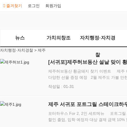
즐겨찾기
로그인
회원가입
뉴스
가치의창조
자치행정·자치경
자치행정·자치경찰 >
제주
찰
[서귀포]제주허브동산 설날 맞이 
제주허브동산 황금돼지 찾기 이벤트 제주 
다양한 선물 증정 예정 2월 제주도 가볼 만한 곳으로 유명한 제주 허브동산(이하
허브동산)은 2019년 기해년 설날을 맞아 2월
작성일 : 01-31
이벤트를…
제주 서귀포 포트그릴 스테이크하우
이벤트 실시
포터하우스 For 2, 2인 세트메뉴 포트그릴
할인 졸업, 입학 예정자 대상 결제 금액 10
주문 시 특별한 선물 증정 뉴욕 정통 스테이크하우스 포트그릴 스테이크하우스는