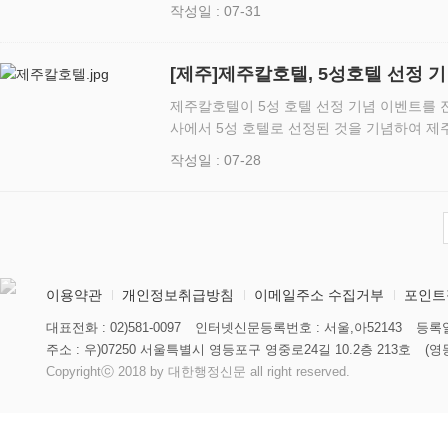
소년수련원(원장 이현주)이 26일부터 29일까
작성일 : 07-31
하였다고 30일 …
[제주]제주칼호텔, 5성호텔 선정 
제주칼호텔이 5성 호텔 선정 기념 이벤트를 
사에서 5성 호텔로 선정된 것을 기념하여 
고객들을 위한 감사 이벤트를 진행한다. 우선 휴가철을 맞아 제주여행을 계획하는
작성일 : 07-28
관광객들을 위해 특별가 …
이용약관
개인정보취급방침
이메일주소 수집거부
포인트
대표전화 : 02)581-0097
인터넷신문등록번호 : 서울,아52143
등록일
주소 : 우)07250 서울특별시 영등포구 영중로24길 10.2층 213호
(영
Copyrightⓒ 2018 by 대한행정신문 all right reserved.