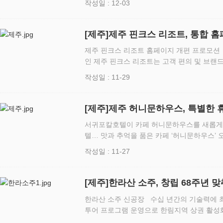
작성일 : 12-03
아왔다. 낮에 봐도…
[제주]제주 핀크스 리조트, 통합 
트 실시
제주 핀크스 리조트 홈페이지 개편 프로모션 국내
인 제주 핀크스 리조트는 고객 편의 및 브랜
를 개편해 29일 새롭게 선보인다. 리뉴얼 된
작성일 : 11-29
양한…
[제주]제주 허니문하우스, 특별한 
서귀포칼호텔이 카페 허니문하우스를 새롭게 
텔… 맛과 추억을 품은 카페 ‘허니문하우스’ 
할 예정 국내 최고 바리스타에게 교육 받은 
작성일 : 11-27
서귀포칼호텔은…
[제주]한라산 소주, 창립 68주년 
한라산 소주 신공장 수십 년간의 기술력에 
투어 프로그램 운영으로 한림지역 상권 활성화 기대 제주의 대표 주
한라산 소주는 2일 본사에서 창립기념일 행