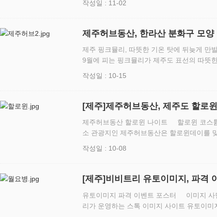
작성일 : 11-02
이번 신공장 준공…
제주허브동산, 한라산 분화구 모양
제주 핑크뮬리, 따뜻한 기온 탓에 뒤늦게 만
9월에 피는 핑크뮬리가 제주도 표선의 따뜻
만발했다. 제주허브동산은 2018년 가을 높이 10m, 둘레 300m 규모로 제주도 한라
작성일 : 10-15
산…
[제주]제주허브동산, 제주도 할로
제주허브동산 할로윈 나이트 할로윈 코스튬 시 무료입
소 관광지인 제주허브동산은 할로윈데이를 맞아
한 이벤트를 진행한다. 이 기간 중 할로윈 코스튬이나 분장을 미리 하고 오는 입장
작성일 : 10-08
객은 무료로 …
[제주]비비트리 유토이미지, 파격
유토이미지 파격 이벤트 포스터 이미지 사면 7
리가 운영하는 스톡 이미지 사이트 유토이미
와 제휴를 맺어 700여 종 폰트를 무료로 제