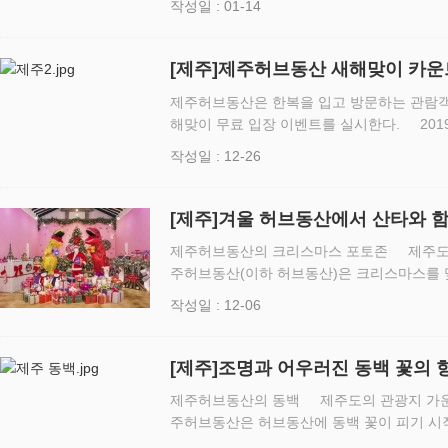
작성일 : 01-14
신년을…
[제주]제주허브동산 새해맞이 카
제주허브동산은 한복을 입고 방문하는 관람객
해맞이 무료 입장 이벤트를 실시한다. 201
았다. 성산일출봉에서는 30일부터 1일까지 
작성일 : 12-26
양한 먹거리는 물론 카…
[제주]겨울 허브동산에서 산타와 
이벤트 실시
제주허브동산의 크리스마스 포토존 제주도 
주허브동산(이하 허브동산)은 크리스마스를 맞아
산을 방문하는 관람객을 대상으로 선물 증정 이벤트를 
작성일 : 12-06
3m 규모의 대형…
[제주]조명과 어우러진 동백 꽃의 
동산
제주허브동산의 동백 제주도의 관광지 가운데
주허브동산은 허브동산에 동백 꽃이 피기 시작했다고 2
으로 온통 분홍빛으로 물들었던 허브동산의 가