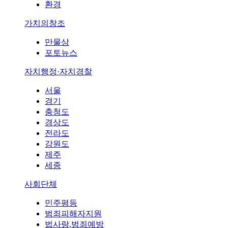
환경
가치의창조
만물상
포토뉴스
자치행정·자치경찰
서울
경기
충청도
경상도
전라도
강원도
제주
세종
사회단체
민주평등
범죄피해자지원
법사랑,범죄예방