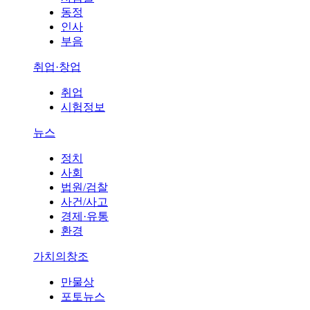
동정
인사
부음
취업·창업
취업
시험정보
뉴스
정치
사회
법원/검찰
사건/사고
경제·유통
환경
가치의창조
만물상
포토뉴스