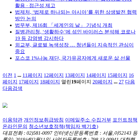
활용 · 접근성 제고
법제처, ‘법제로 하나되는 아시아’를 위한 상생발전 협력
방안 논의
법무부, 제16회 「세계인의 날」 기념식 개최
질병관리청, ‘생활하수’에 섞인 바이러스 분석해 코로나
19 등 감염병 감시하다
외교부, 글로벌 녹색성장 … 청년들이 지속적인 관심이
중요
포스코 1%나눔 재단, 국가유공자에게 새로운 삶 선물
이전
1
...
11
페이지
12
페이지
13
페이지
14
페이지
15
페이지
16
페이지
17
페이지
18
페이지
열린
19
페이지
20
페이지
...
27
다음
다음검색
이용약관
개인정보취급방침
이메일주소 수집거부
포인트정책
온라인문의
청소년보호정책(책임자 백기호)
대표전화 : 02)581-0097
인터넷신문등록번호 : 서울,아52143
등
록일: 2019년02월11일
사업자등록번호 : 798-13-00941
대한행