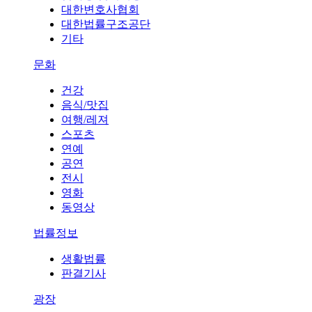
대한변호사협회
대한법률구조공단
기타
문화
건강
음식/맛집
여행/레져
스포츠
연예
공연
전시
영화
동영상
법률정보
생활법률
판결기사
광장