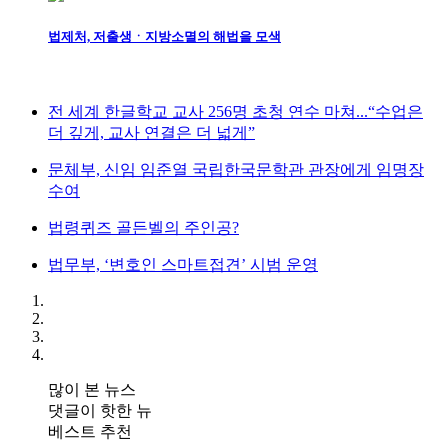
법제처, 저출생ㆍ지방소멸의 해법을 모색
전 세계 한글학교 교사 256명 초청 연수 마쳐...“수업은
더 깊게, 교사 연결은 더 넓게”
문체부, 신임 임준열 국립한국문학관 관장에게 임명장
수여
법령퀴즈 골든벨의 주인공?
법무부, ‘변호인 스마트접견’ 시범 운영
많이 본 뉴스
댓글이 핫한 뉴
베스트 추천