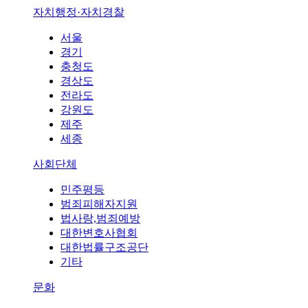
자치행정·자치경찰
서울
경기
충청도
경상도
전라도
강원도
제주
세종
사회단체
민주평등
범죄피해자지원
법사랑,범죄예방
대한변호사협회
대한법률구조공단
기타
문화