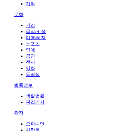
기타
문화
건강
음식/맛집
여행/레져
스포츠
연예
공연
전시
영화
동영상
법률정보
생활법률
판결기사
광장
오피니언
사람들