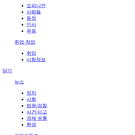
오피니언
사람들
동정
인사
부음
취업·창업
취업
시험정보
닫기
뉴스
정치
사회
법원/검찰
사건/사고
경제·유통
환경