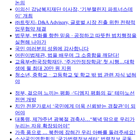
논의
이의신 강남복지재단 이사장, ‘기부챌린지 파트너스데
이’ 개최
㈜트릿지- D&A Advisory, 글로벌 시장 진출 위한 전략적
업무협약 체결
법무부, 변화를 향한 믿음 · 공정하고 따뜻한 법치행정을
실현해 나아가
국민 여러분의 성원에 감사합니다
어린이법제관, 법을 배우며 그 소중함을 깨닫다!
교육부⦁한국장학재단, ‘주거안정장학금' 첫 시행…대학
생에 월 최대 20만 원 지원
청소년, 중학교ㆍ고등학교 및 학교 밖 법 관련 자식 넓혀
야
정부, 걸으며 느끼는 평화 ·‘디엠지 평화의 길’ 테마노선
전면 개방
치안 전문가로서 ‘국민에게 더욱 신뢰받는 경찰관’이 되
어야
대통령, 제79주년 광복절 경축사…“북녁 땅으로 우리가
누리는 자유 확장되어야”
가족 품으로 … 북한에 잡혀간 우리 아빠를 돌려주세요!
소상공인연합회의 ‘국가법령정보센터’ 법령정보 공동