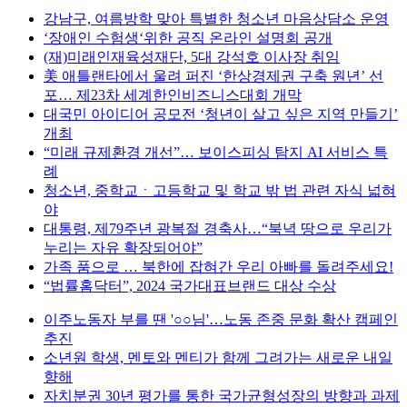
강남구, 여름방학 맞아 특별한 청소년 마음상담소 운영
‘장애인 수험생‘위한 공직 온라인 설명회 공개
(재)미래인재육성재단, 5대 강석호 이사장 취임
美 애틀랜타에서 울려 퍼진 ‘한상경제권 구축 원년’ 선
포… 제23차 세계한인비즈니스대회 개막
대국민 아이디어 공모전 ‘청년이 살고 싶은 지역 만들기’
개최
“미래 규제환경 개선”… 보이스피싱 탐지 AI 서비스 특
례
청소년, 중학교ㆍ고등학교 및 학교 밖 법 관련 자식 넓혀
야
대통령, 제79주년 광복절 경축사…“북녁 땅으로 우리가
누리는 자유 확장되어야”
가족 품으로 … 북한에 잡혀간 우리 아빠를 돌려주세요!
“법률홈닥터”, 2024 국가대표브랜드 대상 수상
이주노동자 부를 땐 '○○님'…노동 존중 문화 확산 캠페인
추진
소년원 학생, 멘토와 멘티가 함께 그려가는 새로운 내일
향해
자치분권 30년 평가를 통한 국가균형성장의 방향과 과제