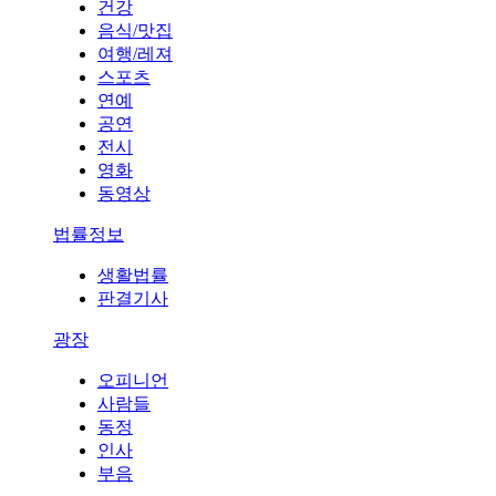
건강
음식/맛집
여행/레져
스포츠
연예
공연
전시
영화
동영상
법률정보
생활법률
판결기사
광장
오피니언
사람들
동정
인사
부음