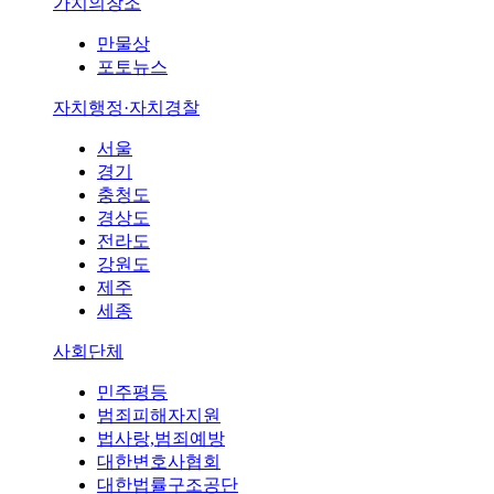
가치의창조
만물상
포토뉴스
자치행정·자치경찰
서울
경기
충청도
경상도
전라도
강원도
제주
세종
사회단체
민주평등
범죄피해자지원
법사랑,범죄예방
대한변호사협회
대한법률구조공단