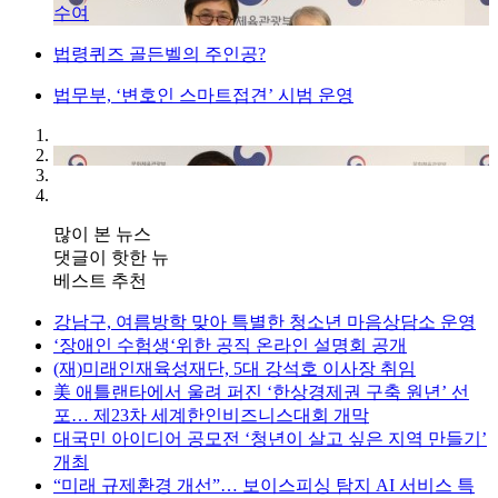
수여
법령퀴즈 골든벨의 주인공?
법무부, ‘변호인 스마트접견’ 시범 운영
많이 본 뉴스
댓글이 핫한 뉴
베스트 추천
강남구, 여름방학 맞아 특별한 청소년 마음상담소 운영
‘장애인 수험생‘위한 공직 온라인 설명회 공개
(재)미래인재육성재단, 5대 강석호 이사장 취임
美 애틀랜타에서 울려 퍼진 ‘한상경제권 구축 원년’ 선
포… 제23차 세계한인비즈니스대회 개막
대국민 아이디어 공모전 ‘청년이 살고 싶은 지역 만들기’
개최
“미래 규제환경 개선”… 보이스피싱 탐지 AI 서비스 특