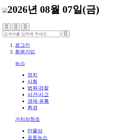
2026년 08월 07일(금)
로그인
회원가입
뉴스
정치
사회
법원/검찰
사건/사고
경제·유통
환경
가치의창조
만물상
포토뉴스