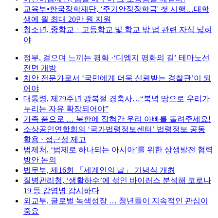
교육부⦁한국장학재단, ‘주거안정장학금' 첫 시행…대학
생에 월 최대 20만 원 지원
청소년, 중학교ㆍ고등학교 및 학교 밖 법 관련 자식 넓혀
야
정부, 걸으며 느끼는 평화 ·‘디엠지 평화의 길’ 테마노선
전면 개방
치안 전문가로서 ‘국민에게 더욱 신뢰받는 경찰관’이 되
어야
대통령, 제79주년 광복절 경축사…“북녁 땅으로 우리가
누리는 자유 확장되어야”
가족 품으로 … 북한에 잡혀간 우리 아빠를 돌려주세요!
소상공인연합회의 ‘국가법령정보센터’ 법령정보 공동
활용 · 접근성 제고
법제처, ‘법제로 하나되는 아시아’를 위한 상생발전 협력
방안 논의
법무부, 제16회 「세계인의 날」 기념식 개최
질병관리청, ‘생활하수’에 섞인 바이러스 분석해 코로나
19 등 감염병 감시하다
외교부, 글로벌 녹색성장 … 청년들이 지속적인 관심이
중요