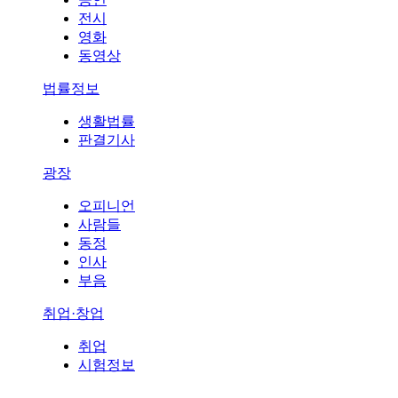
전시
영화
동영상
법률정보
생활법률
판결기사
광장
오피니언
사람들
동정
인사
부음
취업·창업
취업
시험정보