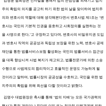
김영훈 협회장은 인사말을 통해서 법의 존엄성을 되새기고 법치
주의 확립의 의지를 공고히 하기 위한 법의 날을 맞이하여 법치주
의와 변호사의 역할에 대해 생각해본다면서 변호사법 제
1
조는
‘
변
호사는 국민의 기본적 인권을 옹호하고 사회정의를 실현하는 것
을 사명으로 한다
,’
고 규정하고 있다며
,
변호사의 비밀유지권 도입
과 변호사 직역의 공공성과 독립성 보장을 위한 노력
,
변호사 공제
재단을 통한 법률서비스보험 활성화는 국민의 법률서비스 접근성
을 대폭 향상시켜 사법 복지가 제고되고
,
법률전문가에 의한 소송
수행으로 사법제도의 합리적이고 효율적인 운영도 가능하게 될
것이라고 말하며
,
법률시장의 공공성을 수호하고
,
국민을 위한 법
치주의의 확립을 위해 최선을 다할 것이라고 밝혔다
.
김명수 대법원장은 축사를 통해
‘
법의 지배
’
는 모든 국가권력의
행사가 특정 개인이나 집단의 이익 또는 정파적 이해관계에 의하