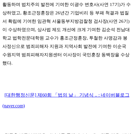
활동하며 법치주의 발전에 기여한 이광수 변호사
(
사연
17
기
)
가 수
상하였고
,
황조근정훈장은
26
년간 기업비리 등 부패 척결과 법질
서 확립에 기여한 임관혁 서울동부지방검찰청 검사장
(
사연
26
기
)
이 수상하였으며
,
상사법 제도 개선에 크게 기여한 김순석 전남대
학교 법학전문대학원 교수가 홍조근정훈장
,
투철한 사명감과 봉
사정신으로 범죄피해자 지원과 지역사회 발전에 기여한 이순국
수원지역 범죄피해자지원센터 이사장이 국민훈장 동백장을 수상
했다
.
[대한행정신문] 제60회 「법의 날」 기념식 .. : 네이버블로그
(naver.com)