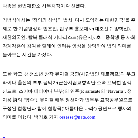
박종문 헌법재판소 사무처장이 대신했다
.
기념식에서는
‘
정의와 상식의 법치
,
다시 도약하는 대한민국
’
을 주
제로 한 기념영상과 법조인
,
법무부 홍보대사
(
체조선수 양학선
),
재한외국인
,
탈북 클래식 기타리스트
(
유은지
),
초
ㆍ
중학생 등 사회
각계각층이 참여한 릴레이 인터뷰 영상을 상영하여 법의 의미를
돌아보는 시간을 가졌다
.
또한 학교 밖 청소년 창작 뮤지컬 공연
(
사단법인 제로캠프
)
과 우크
라이나 출신의 부부 음악가
(
군산시립교향악단 소속 꾜냑힌 알렉
산드로
,
스키바 테티야나 부부
)
의 연주
(P. sarasate
의
‘Navarra’,
정
지용
詩
의
‘
향수
’),
뮤지컬 배우 정선아가 법무부 교정공무원으로
구성된 합창단과 함께 합창곡
(‘
아름다운 나라
’)
공연으로 행사의
의미를 더했다
.
백기호 기자
ossesse@nate.com