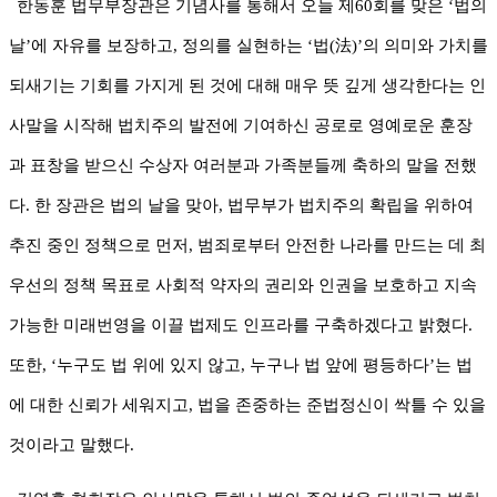
한동훈 법무부장관은 기념사를 통해서 오늘 제
60
회를 맞은
‘
법의
날
’
에 자유를 보장하고
,
정의를 실현하는
‘
법
(
法
)’
의 의미와 가치를
되새기는 기회를 가지게 된 것에 대해 매우 뜻 깊게 생각한다는 인
사말을 시작해 법치주의 발전에 기여하신 공로로 영예로운 훈장
과 표창을 받으신 수상자 여러분과 가족분들께 축하의 말을 전했
다
.
한 장관은 법의 날을 맞아
,
법무부가 법치주의 확립을 위하여
추진 중인 정책으로 먼저
,
범죄로부터 안전한 나라를 만드는 데 최
우선의 정책 목표로 사회적 약자의 권리와 인권을 보호하고 지속
가능한 미래번영을 이끌 법제도 인프라를 구축하겠다고 밝혔다
.
또한
, ‘
누구도 법 위에 있지 않고
,
누구나 법 앞에 평등하다
’
는 법
에 대한 신뢰가 세워지고
,
법을 존중하는 준법정신이 싹틀 수 있을
것이라고 말했다
.