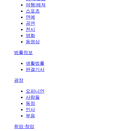
여행/레져
스포츠
연예
공연
전시
영화
동영상
법률정보
생활법률
판결기사
광장
오피니언
사람들
동정
인사
부음
취업·창업