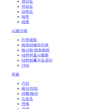
경상도
전라도
강원도
제주
세종
사회단체
민주평등
범죄피해자지원
법사랑,범죄예방
대한변호사협회
대한법률구조공단
기타
문화
건강
음식/맛집
여행/레져
스포츠
연예
공연