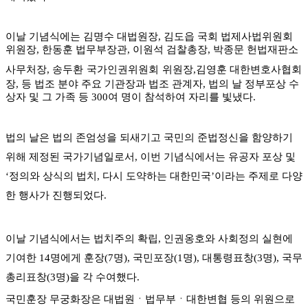
이날 기념식에는 김명수 대법원장
,
김도읍 국회 법제사법위원회
위원장
,
한동훈 법무부장관
,
이원석 검찰총장
,
박종문 헌법재판소
사무처장
,
송두환 국가인권위원회 위원장
,
김영훈 대한변호사협회
장
,
등 법조 분야 주요 기관장과 법조 관계자
,
법의 날 정부포상 수
상자 및 그 가족 등
300
여 명이 참석하여 자리를 빛냈다
.
법의 날은 법의 존엄성을 되새기고 국민의 준법정신을 함양하기
위해 제정된 국가기념일로서
,
이번 기념식에서는 유공자 포상 및
‘
정의와 상식의 법치
,
다시 도약하는 대한민국
’
이라는 주제로 다양
한 행사가 진행되었다
.
이날 기념식에서는 법치주의 확립
,
인권옹호와 사회정의 실현에
기여한
14
명에게 훈장
(7
명
),
국민포장
(1
명
),
대통령표창
(3
명
),
국무
총리표창
(3
명
)
을 각 수여했다
.
국민훈장 무궁화장은 대법원
ㆍ
법무부
ㆍ
대한변협 등의 위원으로