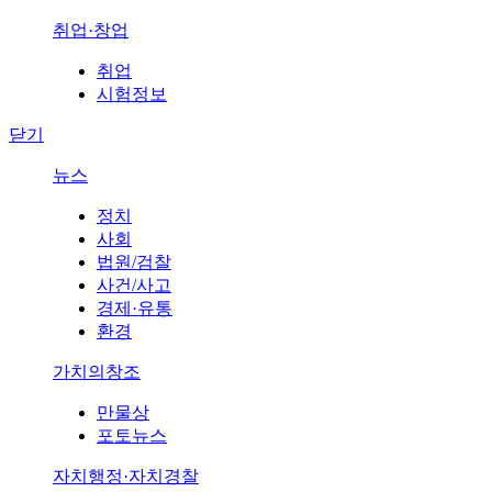
취업·창업
취업
시험정보
닫기
뉴스
정치
사회
법원/검찰
사건/사고
경제·유통
환경
가치의창조
만물상
포토뉴스
자치행정·자치경찰