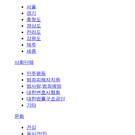
서울
경기
충청도
경상도
전라도
강원도
제주
세종
사회단체
민주평등
범죄피해자지원
법사랑,범죄예방
대한변호사협회
대한법률구조공단
기타
문화
건강
음식/맛집