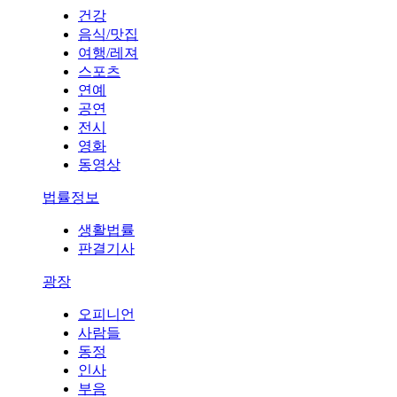
건강
음식/맛집
여행/레져
스포츠
연예
공연
전시
영화
동영상
법률정보
생활법률
판결기사
광장
오피니언
사람들
동정
인사
부음