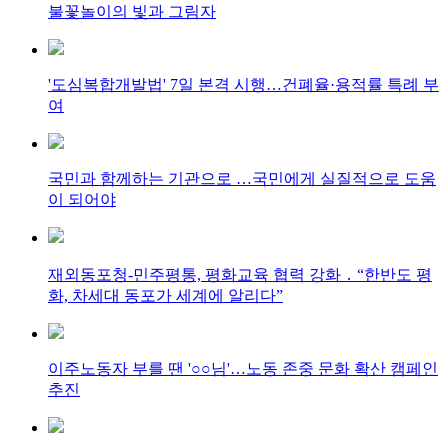
불꽃놀이의 빛과 그림자
'도심복합개발법' 7일 본격 시행…건폐율·용적률 특례 부
여
국민과 함께하는 기관으로 …국민에게 실질적으로 도움
이 되어야
재외동포청-민주평통, 평화교육 협력 강화 ․ “한반도 평
화, 차세대 동포가 세계에 알리다”
이주노동자 부를 땐 '○○님'…노동 존중 문화 확산 캠페인
추진