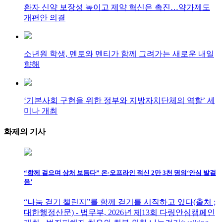
환자 신약 보장성 높이고 제약 혁신은 촉진…약가제도
개편안 의결
소년원 학생, 멘토와 멘티가 함께 그려가는 새로운 내일
향해
‘기본사회 구현을 위한 정부와 지방자치단체의 역할’ 세
미나 개최
화제의
기사
“함께 걸으며 상처 보듬다” 온·오프라인 적신 2만 3천 명의‘안심 발걸
음’
“나눔 걷기 챌린지”를 함께 걷기를 시작하고 있다(출처 ;
대한행정산문) - 법무부, 2026년 제13회 다링안심캠페인