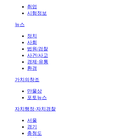
취업
시험정보
뉴스
정치
사회
법원/검찰
사건/사고
경제·유통
환경
가치의창조
만물상
포토뉴스
자치행정·자치경찰
서울
경기
충청도