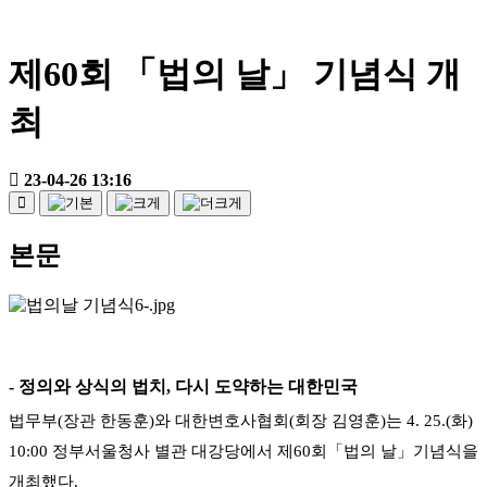
제60회 「법의 날」 기념식 개
최
23-04-26 13:16
본문
-
정의와 상식의 법치
,
다시 도약하는 대한민국
법무부
(
장관 한동훈
)
와 대한변호사협회
(
회장 김영훈
)
는
4. 25.(
화
)
10:00
정부서울청사 별관 대강당에서 제
60
회
「
법의 날
」
기념식을
개최했다
.