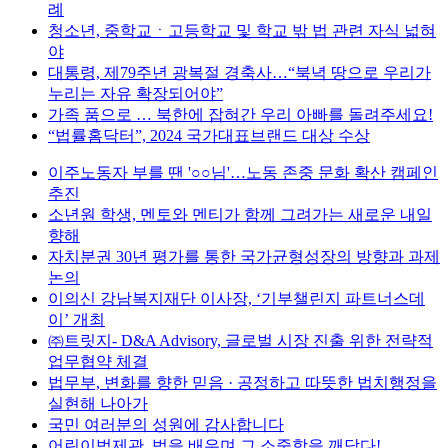
례
청소년, 중학교ㆍ고등학교 및 학교 밖 법 관련 자식 넓혀
야
대통령, 제79주년 광복절 경축사…“북녁 땅으로 우리가
누리는 자유 확장되어야”
가족 품으로 … 북한에 잡혀간 우리 아빠를 돌려주세요!
“법률홈닥터”, 2024 국가대표브랜드 대상 수상
이주노동자 부를 땐 '○○님'…노동 존중 문화 확산 캠페인
추진
소년원 학생, 멘토와 멘티가 함께 그려가는 새로운 내일
향해
자치분권 30년 평가를 통한 국가균형성장의 방향과 과제
논의
이의신 강남복지재단 이사장, ‘기부챌린지 파트너스데
이’ 개최
㈜트릿지- D&A Advisory, 글로벌 시장 진출 위한 전략적
업무협약 체결
법무부, 변화를 향한 믿음 · 공정하고 따뜻한 법치행정을
실현해 나아가
국민 여러분의 성원에 감사합니다
어린이법제관, 법을 배우며 그 소중함을 깨닫다!