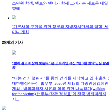
소년원 학생, 멘토와 멘티가 함께 그려가는 새로운 내일
향해
‘기본사회 구현을 위한 정부와 지방자치단체의 역할’ 세
미나 개최
화제의
기사
“함께 걸으며 상처 보듬다” 온·오프라인 적신 2만 3천 명의‘안심 발걸
음’
“나눔 걷기 챌린지”를 함께 걷기를 시작하고 있다(출처 ;
대한행정산문) - 법무부, 2026년 제13회 다링안심캠페인
개최 - 범죄피해자 치유와 회복 위한 나눔걷기(walking
for the victims) 법무부(장관 정성호)와 전국 범죄피해자
지...