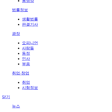
동영상
법률정보
생활법률
판결기사
광장
오피니언
사람들
동정
인사
부음
취업·창업
취업
시험정보
닫기
뉴스