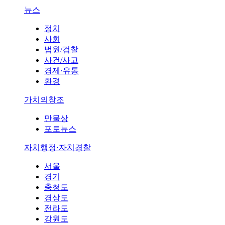
뉴스
정치
사회
법원/검찰
사건/사고
경제·유통
환경
가치의창조
만물상
포토뉴스
자치행정·자치경찰
서울
경기
충청도
경상도
전라도
강원도