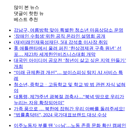
많이 본 뉴스
댓글이 핫한 뉴
베스트 추천
강남구, 여름방학 맞아 특별한 청소년 마음상담소 운영
‘장애인 수험생‘위한 공직 온라인 설명회 공개
(재)미래인재육성재단, 5대 강석호 이사장 취임
美 애틀랜타에서 울려 퍼진 ‘한상경제권 구축 원년’ 선
포… 제23차 세계한인비즈니스대회 개막
대국민 아이디어 공모전 ‘청년이 살고 싶은 지역 만들기’
개최
“미래 규제환경 개선”… 보이스피싱 탐지 AI 서비스 특
례
청소년, 중학교ㆍ고등학교 및 학교 밖 법 관련 자식 넓혀
야
대통령, 제79주년 광복절 경축사…“북녁 땅으로 우리가
누리는 자유 확장되어야”
가족 품으로 … 북한에 잡혀간 우리 아빠를 돌려주세요!
“법률홈닥터”, 2024 국가대표브랜드 대상 수상
이주노동자 부를 땐 '○○님'…노동 존중 문화 확산 캠페인