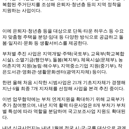
복합된 주거단지를 조성해 은퇴자
·
청년층 등의 지역 정착을
지원하는 사업이다
.
이에 은퇴자
·
청년층 등을 대상으로 단독
·
타운 하우스 등 수요
자 맞춤형 주택을 분양
·
임대 등 다양한 방식으로 공급하고 돌
봄
·
일자리
·
문화 등 생활서비스를 제공한다
.
부처별 추진 사업은 지역개발
·
주택
(
국토부
),
교육부
(
학교복합
시설
),
소멸기금
(
행안부
),
돌봄
(
복지부
),
체육시설
(
문체부
),
농
어촌지역 지원
(
농림
·
해수부
),
지역중소기업 지원
(
중기부
),
작
은도서관
·
영화관
·
생활문화센터
(
광역지자체
)
등이다
.
한편 올해 처음 시작한 시범사업은
21
개 기초지자체가 경쟁해
지난
6
월 최종
7
개 지자체를 선정해 사업을 본격 추진 중이다
.
이번 업무협약에는
부처 연계지원을 확대하기 위해 교육부가
추가 참여했으며
,
내년 지역 활력 타운사업은
8
개 부처가 부처
별 특성에 따라 역할을 분담하며 국고보조사업 지원도 확대된
다
.
내년 신규사업지는 내년
1
월에 전국 시
·
군
·
구를 대상으로 관계