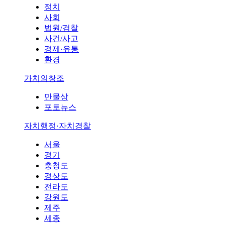
정치
사회
법원/검찰
사건/사고
경제·유통
환경
가치의창조
만물상
포토뉴스
자치행정·자치경찰
서울
경기
충청도
경상도
전라도
강원도
제주
세종