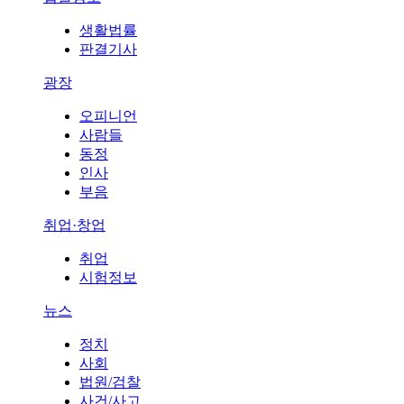
생활법률
판결기사
광장
오피니언
사람들
동정
인사
부음
취업·창업
취업
시험정보
뉴스
정치
사회
법원/검찰
사건/사고