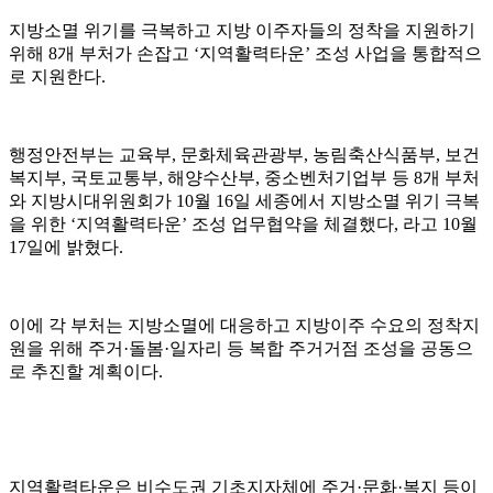
지방소멸 위기를 극복하고 지방 이주자들의 정착을 지원하기
위해
8
개 부처가 손잡고
‘
지역활력타운
’
조성 사업을 통합적으
로 지원한다
.
행정안전부는
교육부
,
문화체육관광부
,
농림축산식품부
,
보건
복지부
,
국토교통부
,
해양수산부
,
중소벤처기업부 등
8
개 부처
와 지방시대위원회가
10
월
16
일 세종에서 지방소멸 위기 극복
을 위한
‘
지역활력타운
’
조성 업무협약을 체결했다
,
라고
10
월
17
일에 밝혔다
.
이에 각 부처는 지방소멸에 대응하고 지방이주 수요의 정착지
원을 위해 주거
·
돌봄
·
일자리 등 복합 주거거점 조성을 공동으
로 추진할 계획이다
.
지역활력타운은 비수도권 기초지자체에 주거
·
문화
·
복지 등이