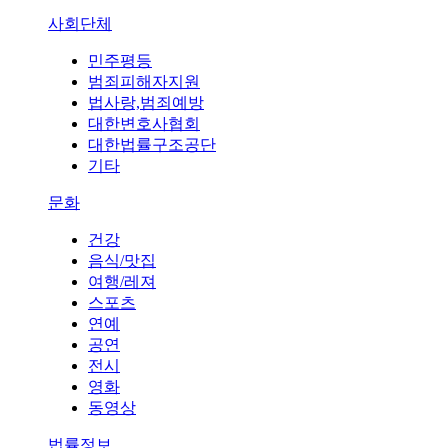
사회단체
민주평등
범죄피해자지원
법사랑,범죄예방
대한변호사협회
대한법률구조공단
기타
문화
건강
음식/맛집
여행/레져
스포츠
연예
공연
전시
영화
동영상
법률정보