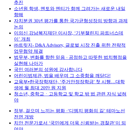
추진
소년원 학생, 멘토와 멘티가 함께 그려가는 새로운 내일
향해
자치분권 30년 평가를 통한 국가균형성장의 방향과 과제
논의
이의신 강남복지재단 이사장, ‘기부챌린지 파트너스데
이’ 개최
㈜트릿지- D&A Advisory, 글로벌 시장 진출 위한 전략적
업무협약 체결
법무부, 변화를 향한 믿음 · 공정하고 따뜻한 법치행정을
실현해 나아가
국민 여러분의 성원에 감사합니다
어린이법제관, 법을 배우며 그 소중함을 깨닫다!
교육부⦁한국장학재단, ‘주거안정장학금' 첫 시행…대학
생에 월 최대 20만 원 지원
청소년, 중학교ㆍ고등학교 및 학교 밖 법 관련 자식 넓혀
야
정부, 걸으며 느끼는 평화 ·‘디엠지 평화의 길’ 테마노선
전면 개방
치안 전문가로서 ‘국민에게 더욱 신뢰받는 경찰관’이 되
어야