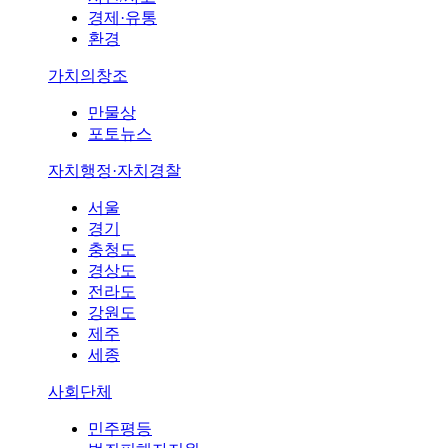
경제·유통
환경
가치의창조
만물상
포토뉴스
자치행정·자치경찰
서울
경기
충청도
경상도
전라도
강원도
제주
세종
사회단체
민주평등