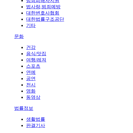
범죄피해자지원
법사랑,범죄예방
대한변호사협회
대한법률구조공단
기타
문화
건강
음식/맛집
여행/레져
스포츠
연예
공연
전시
영화
동영상
법률정보
생활법률
판결기사