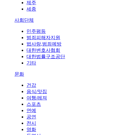
제주
세종
사회단체
민주평등
범죄피해자지원
법사랑,범죄예방
대한변호사협회
대한법률구조공단
기타
문화
건강
음식/맛집
여행/레져
스포츠
연예
공연
전시
영화