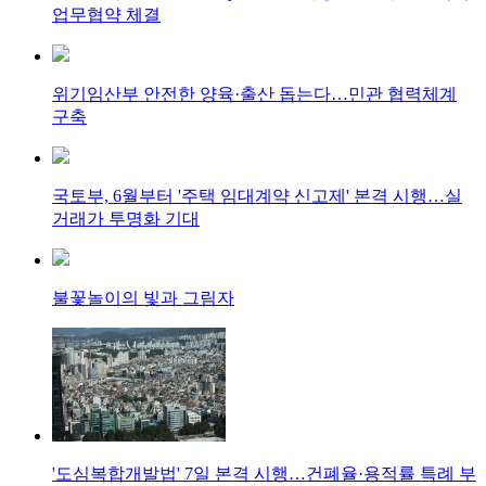
업무협약 체결
위기임산부 안전한 양육·출산 돕는다…민관 협력체계
구축
국토부, 6월부터 '주택 임대계약 신고제' 본격 시행…실
거래가 투명화 기대
불꽃놀이의 빛과 그림자
'도심복합개발법' 7일 본격 시행…건폐율·용적률 특례 부