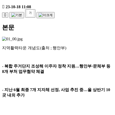
23-10-18 11:08
본문
지역활력타운 개념도(출처 ; 행안부)
-
복합 주거단지 조성해 이주자 정착 지원
…
행안부
·
문체부 등
8
개 부처 업무협약 체결
-
지난
6
월 최종
7
개 지자체 선정
,
사업 추진 중
…
올 상반기
10
곳 내외 추가