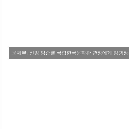
문체부, 신임 임준열 국립한국문학관 관장에게 임명장