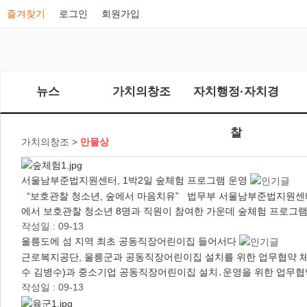
즐겨찾기
로그인
회원가입
뉴스
가치의창조
자치행정·자치경
찰
가치의창조 >
만물상
서울남부준법지원센터, 1박2일 숲체험 프로그램 운영
“보호관찰 청소년, 숲에서 마음치유” 법무부 서울남부준법지원센터(
에서 보호관찰 청소년 8명과 직원이 참여한 가운데 숲체험 프로그램
작성일 : 09-13
울릉도에 섬 지역 최초 공동직장어린이집 들어서다
근로복지공단, 울릉군과 공동직장어린이집 설치를 위한 업무협약 체결
수 김병수)과 중소기업 공동직장어린이집 설치․운영을 위한 업무협
작성일 : 09-13