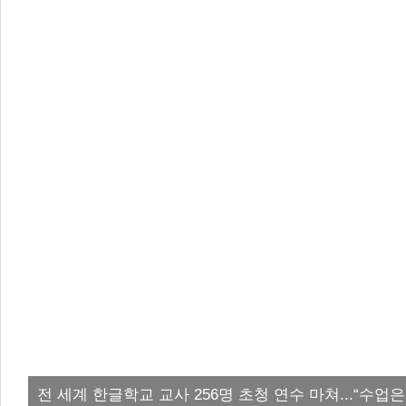
전 세계 한글학교 교사 256명 초청 연수 마쳐...“수업은