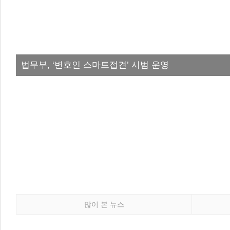
법무부, ‘변호인 스마트접견’ 시범 운영
많이 본 뉴스