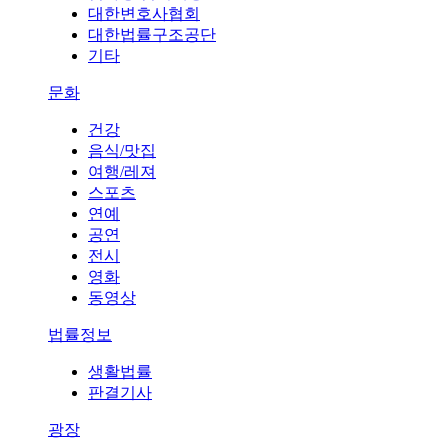
대한변호사협회
대한법률구조공단
기타
문화
건강
음식/맛집
여행/레져
스포츠
연예
공연
전시
영화
동영상
법률정보
생활법률
판결기사
광장