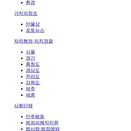
환경
가치의창조
만물상
포토뉴스
자치행정·자치경찰
서울
경기
충청도
경상도
전라도
강원도
제주
세종
사회단체
민주평등
범죄피해자지원
법사랑,범죄예방