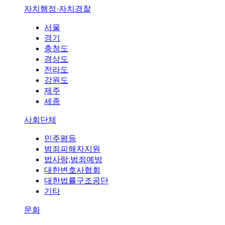
자치행정·자치경찰
서울
경기
충청도
경상도
전라도
강원도
제주
세종
사회단체
민주평등
범죄피해자지원
법사랑,범죄예방
대한변호사협회
대한법률구조공단
기타
문화