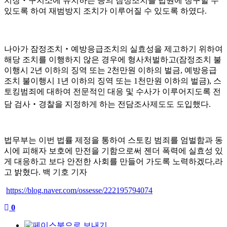
치장
‧
구치소에 유치하는 등의 잠정조치를 법원에 청구할 수
있도록 하여 재범방지 조치가 이루어질 수 있도록 하였다
.
나아가 잠정조치
‧
예방응급조치의 실효성을 제고하기 위하여
해당 조치를 이행하지 않은 경우에 형사처벌하고
(
잠정조치 불
이행시
2
년 이하의 징역 또는
2
천만원 이하의 벌금
,
예방응급
조치 불이행시
1
년 이하의 징역 또는
1
천만원 이하의 벌금
),
스
토킹범죄에 대하여 전문적인 대응 및 수사가 이루어지도록 전
담 검사
‧
경찰을 지정하게 하는 전담조사제도도 도입했다
.
법무부는 이번 법률 제정을 통하여 스토킹 범죄를 엄벌함과 동
시에 피해자 보호에 만전을 기함으로써 젠더 폭력에 실효성 있
게 대응하고 보다 안전한 사회를 만들어 가도록 노력하겠다
,
라
고 밝혔다
.
백 기호 기자
https://blog.naver.com/ossesse/222195794074
0