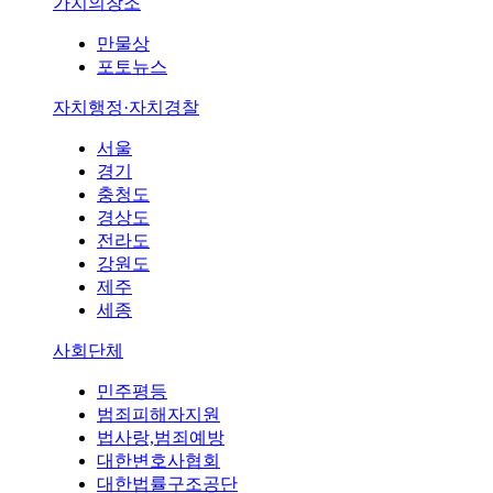
가치의창조
만물상
포토뉴스
자치행정·자치경찰
서울
경기
충청도
경상도
전라도
강원도
제주
세종
사회단체
민주평등
범죄피해자지원
법사랑,범죄예방
대한변호사협회
대한법률구조공단