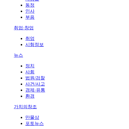
동정
인사
부음
취업·창업
취업
시험정보
뉴스
정치
사회
법원/검찰
사건/사고
경제·유통
환경
가치의창조
만물상
포토뉴스