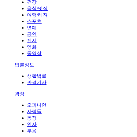
건강
음식/맛집
여행/레져
스포츠
연예
공연
전시
영화
동영상
법률정보
생활법률
판결기사
광장
오피니언
사람들
동정
인사
부음