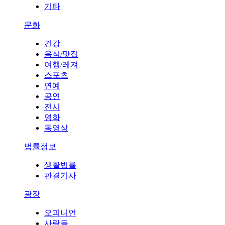
기타
문화
건강
음식/맛집
여행/레져
스포츠
연예
공연
전시
영화
동영상
법률정보
생활법률
판결기사
광장
오피니언
사람들