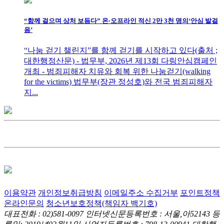
“함께 걸으며 상처 보듬다” 온·오프라인 적신 2만 3천 명의‘안심 발걸
음’
“나눔 걷기 챌린지”를 함께 걷기를 시작하고 있다(출처 ;
대한행정산문) - 법무부, 2026년 제13회 다링안심캠페인
개최 - 범죄피해자 치유와 회복 위한 나눔걷기(walking
for the victims) 법무부(장관 정성호)와 전국 범죄피해자
지...
이용약관
개인정보취급방침
이메일주소 수집거부
포인트정책
온라인문의
청소년보호정책(책임자 백기호)
대표전화 : 02)581-0097
인터넷신문등록번호 : 서울,아52143
등