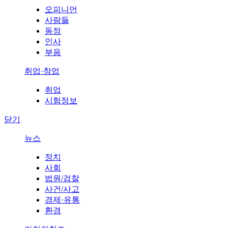
오피니언
사람들
동정
인사
부음
취업·창업
취업
시험정보
닫기
뉴스
정치
사회
법원/검찰
사건/사고
경제·유통
환경