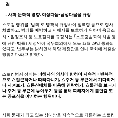
결
-
사회
·
문화적 영향
,
여성다움
⦁
남성다움을 규정
스토킹 행위를
‘
범죄
’
로 명확히 규정하여 징역형 등으로 형사
처벌하고
,
범죄를 예방하고 피해자를 보호하기 위하여 응급조
치
‧
잠정조치 등 보호절차를 규정하는
｢
스토킹범죄의 처벌 등
에 관한 법률
｣
제정안이 국무회의에서 오늘
12
월
29
일 통과되
었다고
.
법무부는 밝히면서 해당 제정안을 연내 국회에 제출할
방침이다
.
라고 밝혔다
.
스토킹범죄 정의는
피해자의 의사에 반하여 지속적
‧
반복적
으로
△
접근하거나 따라다니기
,
△
주거 등 부근에서 기다리거
나 지켜보기
,
△
통신매체를 이용해 연락하기
,
△
물건을 보내거
나 주거 등 부근에 놓아두기 등을 통해 피해자에게 불안감 또
는 공포심을 야기하는 행위이다
.
사회 문제가 되고 있는 상대방을 지속적으로 괴롭히는 스토킹