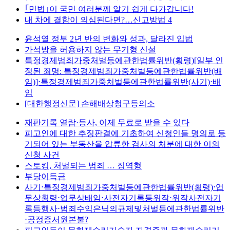
｢민법｣이 국민 여러분께 알기 쉽게 다가갑니다!
내 차에 결함이 의심된다면?…신고방법 4
윤석열 정부 2년 반의 변화와 성과, 달라진 입법
가석방을 허용하지 않는 무기형 신설
특정경제범죄가중처벌등에관한법률위반(횡령)[일부 인
정된 죄명: 특정경제범죄가중처벌등에관한법률위반(배
임)]⋅특정경제범죄가중처벌등에관한법률위반(사기)⋅배
임
[대한행정신문] 손해배상청구등의소
재판기록 열람·등사, 이제 무료로 받을 수 있다
피고인에 대한 추징판결에 기초하여 신청인들 명의로 등
기되어 있는 부동산을 압류한 검사의 처분에 대한 이의
신청 사건
스토킹, 처벌되는 범죄 … 징역형
부당이득금
사기⋅특정경제범죄가중처벌등에관한법률위반(횡령)⋅업
무상횡령⋅업무상배임⋅사전자기록등위작⋅위작사전자기
록등행사⋅범죄수익은닉의규제및처벌등에관한법률위반
⋅공정증서원본불?