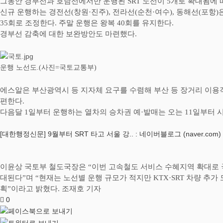
그동안 경부선과 호남선에서만 운행된
SRT
노선이
5
개로 확대됨에 
신규 운행하는 경전선
(
창원
·
진주
),
전라선
(
순천
·
여수
),
동해선
(
포항
)
35
회로 조정한다
.
주말 운행은 왕복
40
회를 유지한다
.
경부선 감축에 대한 보완방안도 마련했다
.
운행 노선도
.(
사진
=
국토교통부
)
에스알은 부산광역시 등 지자체 요구를 수렴해 부산 등 장거리 이용
편한다
.
다음달
1
일부터 운행하는 열차의 승차권 예
·
발매는 오는
11
일부터 
[대한행정신문] 9월부터 SRT 타고 서울 강.. : 네이버블로그 (naver.com)
이윤상 국토부 철도국장은
“
이번 고속철도 서비스 수혜지역 확대로 
대된다
”
며
“
현재는 노선별 운행 규모가 적지만
KTX·SRT
차량 추가 
획
”
이라고 밝혔다
.
조재호 기자
0