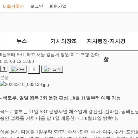
즐겨찾기
로그인
회원가입
뉴스
가치의창조
자치행정·자치경
9월부터 SRT 타고 서울 강남서 창원·여수·포항 간다
찰
23-08-12 13:58
본문
-
국토부
,
일일 왕복
2
회 운행 편성
…
8
월
11
일부터 예매 가능
국토교통부는
11
일
SRT
운영사인 에스알에 경전선
,
전라선
,
동해선을
승인 절차를 거쳐 다음 달
1
일 개통한다고
8
월
11
일 밝혔다
.
이를 통해 다음달
1
일부터
SRT
가 수서
~
진주
,
수서
~
여수
,
수서
~
포항을