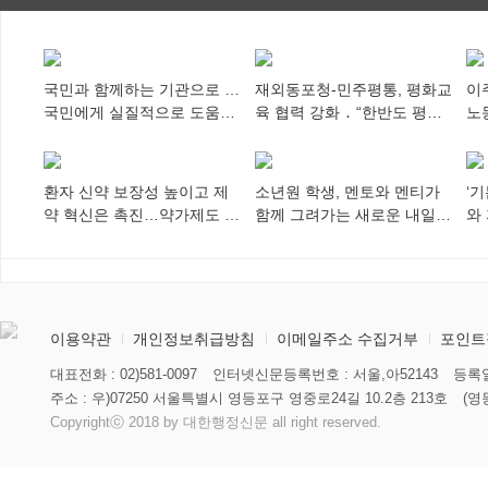
국민과 함께하는 기관으로 …
재외동포청-민주평통, 평화교
이
국민에게 실질적으로 도움이
육 협력 강화 ․ “한반도 평화,
노
되어야
차세대 동포가 세계에 알리
추
다”
환자 신약 보장성 높이고 제
소년원 학생, 멘토와 멘티가
‘
약 혁신은 촉진…약가제도 개
함께 그려가는 새로운 내일
와
편안 의결
향해
미
이용약관
개인정보취급방침
이메일주소 수집거부
포인트
대표전화 : 02)581-0097
인터넷신문등록번호 : 서울,아52143
등록일
주소 : 우)07250 서울특별시 영등포구 영중로24길 10.2층 213호
(영
Copyrightⓒ 2018 by 대한행정신문 all right reserved.