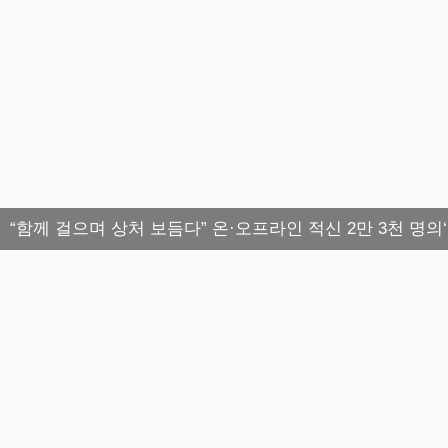
“함께 걸으며 상처 보듬다” 온·오프라인 적신 2만 3천 명의