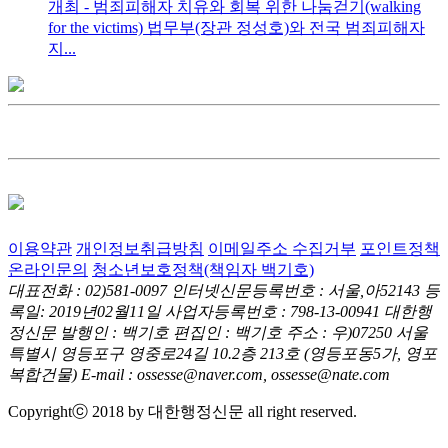
개최 - 범죄피해자 치유와 회복 위한 나눔걷기(walking
for the victims) 법무부(장관 정성호)와 전국 범죄피해자
지...
이용약관
개인정보취급방침
이메일주소 수집거부
포인트정책
온라인문의
청소년보호정책(책임자 백기호)
대표전화 : 02)581-0097
인터넷신문등록번호 : 서울,아52143
등
록일: 2019년02월11일
사업자등록번호 : 798-13-00941
대한행
정신문 발행인 : 백기호
편집인 : 백기호
주소 : 우)07250 서울
특별시 영등포구 영중로24길 10.2층 213호
(영등포동5가, 영포
복합건물)
E-mail : ossesse@naver.com, ossesse@nate.com
Copyrightⓒ 2018 by 대한행정신문 all right reserved.