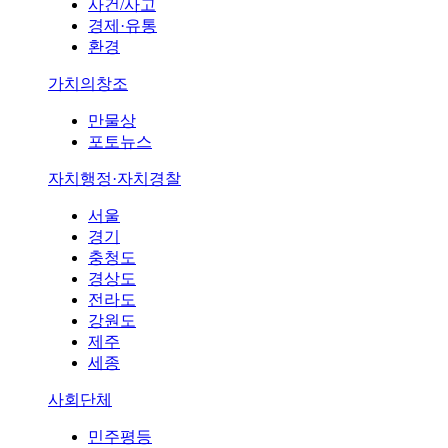
사건/사고
경제·유통
환경
가치의창조
만물상
포토뉴스
자치행정·자치경찰
서울
경기
충청도
경상도
전라도
강원도
제주
세종
사회단체
민주평등