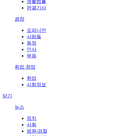
생활법률
판결기사
광장
오피니언
사람들
동정
인사
부음
취업·창업
취업
시험정보
닫기
뉴스
정치
사회
법원/검찰