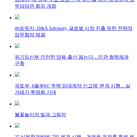
무담당관 회의 개최
㈜트릿지- D&A Advisory, 글로벌 시장 진출 위한 전략적
업무협약 체결
위기임산부 안전한 양육·출산 돕는다…민관 협력체계
구축
국토부, 6월부터 '주택 임대계약 신고제' 본격 시행…실
거래가 투명화 기대
불꽃놀이의 빛과 그림자
'도심복합개발법' 7일 본격 시행…건폐율·용적률 특례 부