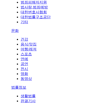
범죄피해자지원
법사랑,범죄예방
대한변호사협회
대한법률구조공단
기타
문화
건강
음식/맛집
여행/레져
스포츠
연예
공연
전시
영화
동영상
법률정보
생활법률
판결기사