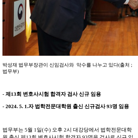
박성재 법무부장관이 신임검사와 악수를 나누고 있다(출처 ;
법무부)
-
제
13
회 변호사시험 합격자 검사 신규 임용
- 2024. 5. 1.
자 법학전문대학원 출신 신규검사
93
명 임용
법무부는
5
월
1
일
(
수
)
오후
2
시 대강당에서 법학전문대학
원 출신 제
13
회 변호사시험 합격자
93
명을 검사로 신규 임