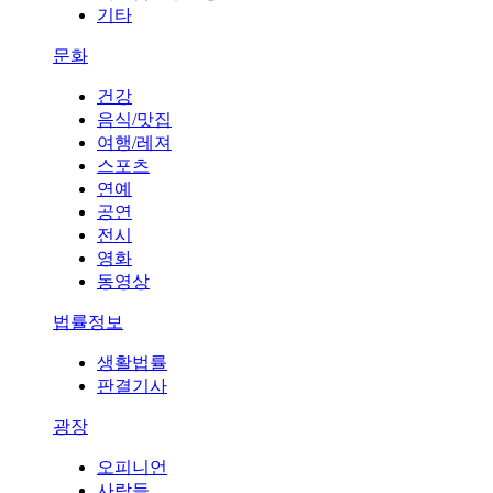
기타
문화
건강
음식/맛집
여행/레져
스포츠
연예
공연
전시
영화
동영상
법률정보
생활법률
판결기사
광장
오피니언
사람들