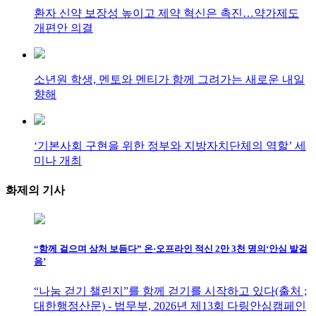
환자 신약 보장성 높이고 제약 혁신은 촉진…약가제도
개편안 의결
소년원 학생, 멘토와 멘티가 함께 그려가는 새로운 내일
향해
‘기본사회 구현을 위한 정부와 지방자치단체의 역할’ 세
미나 개최
화제의
기사
“함께 걸으며 상처 보듬다” 온·오프라인 적신 2만 3천 명의‘안심 발걸
음’
“나눔 걷기 챌린지”를 함께 걷기를 시작하고 있다(출처 ;
대한행정산문) - 법무부, 2026년 제13회 다링안심캠페인