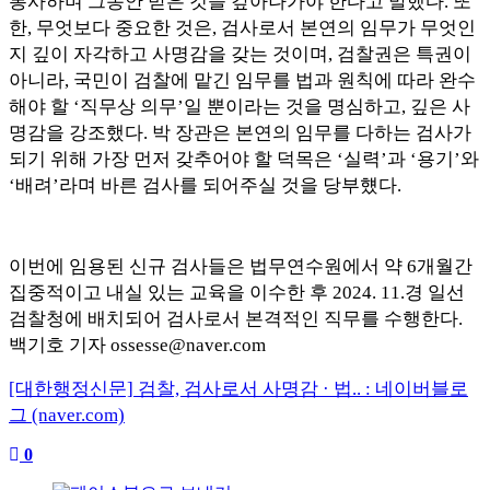
봉사하며 그동안 받은 것을 갚아나가야 한다고 말했다
.
또
한
,
무엇보다 중요한 것은
,
검사로서 본연의 임무가 무엇인
지 깊이 자각하고 사명감을 갖는 것이며
,
검찰권은 특권이
아니라
,
국민이 검찰에 맡긴 임무를 법과 원칙에 따라 완수
해야 할
‘
직무상 의무
’
일 뿐이라는 것을 명심하고
,
깊은 사
명감을 강조했다
.
박 장관은 본연의 임무를 다하는 검사가
되기 위해 가장 먼저 갖추어야 할 덕목은
‘
실력
’
과
‘
용기
’
와
‘
배려
’
라며 바른 검사를 되어주실 것을 당부헀다
.
이번에 임용된 신규 검사들은 법무연수원에서 약
6
개월간
집중적이고 내실 있는 교육을 이수한 후
2024. 11.
경 일선
검찰청에 배치되어 검사로서 본격적인 직무를 수행한다
.
백기호 기자
ossesse@naver.com
[대한행정신문] 검찰, 검사로서 사명감 · 법.. : 네이버블로
그 (naver.com)
0