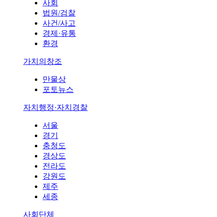
사회
법원/검찰
사건/사고
경제·유통
환경
가치의창조
만물상
포토뉴스
자치행정·자치경찰
서울
경기
충청도
경상도
전라도
강원도
제주
세종
사회단체