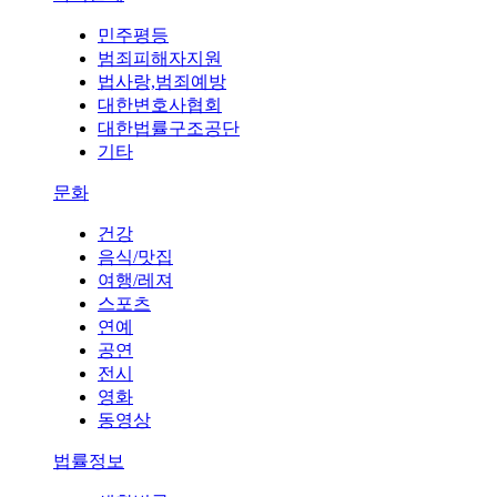
민주평등
범죄피해자지원
법사랑,범죄예방
대한변호사협회
대한법률구조공단
기타
문화
건강
음식/맛집
여행/레져
스포츠
연예
공연
전시
영화
동영상
법률정보