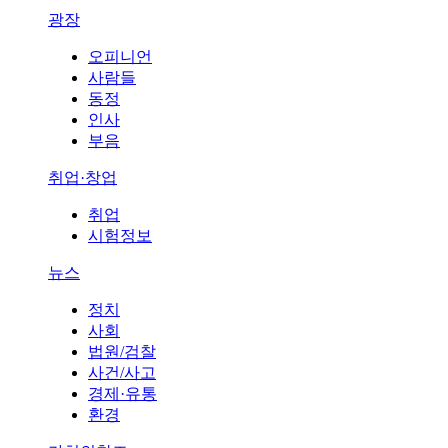
광장
오피니언
사람들
동정
인사
부음
취업·창업
취업
시험정보
뉴스
정치
사회
법원/검찰
사건/사고
경제·유통
환경