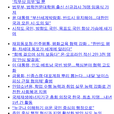
‘직무상 의무’일 뿐
법무부, 법학전문대학원 출신 신규검사 76명 임용식 가
져
윤 대통령 “부산세계박람회, 반드시 유치해야…대한민
국과 모든 시·도의 일”
시작도 국민, 방향도 국민, 목표도 국민 항상 가슴에 새기
며
재외동포청-민주평통, 평화교육 협력 강화 ․ “한반도 평
화, 차세대 동포가 세계에 알리다”
“함께 걸으며 상처 보듬다” 온·오프라인 적신 2만 3천 명
의‘안심 발걸음’
이 대통령, 인도·베트남 국빈 방문…핵심분야 협력 고도
화
금융회, 신종스캠·대포계좌 뿌리 뽑는다…내달 '보이스
피싱 근절 협의체' 출범
안양소년원, 학업 수행 능력과 취업 실무 능력 강화로 건
전한 사회복귀 지원
국제재생에너지기구 총회 의장국 한국, 최초 지명…내년
1년 간 활동
“누구나 이해하기 쉬운 국민 중심의 행정으로”
주민 중심 행정 혁신과 지역 활성화 방안 심도 논의