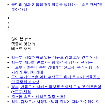
국민의 삶과 기업의 경제활동을 방해하는 “숨은 규제”를
찾아 개선
많이 본 뉴스
댓글이 핫한 뉴
베스트 추천
법무부, 검찰개혁을 앞둔 대규모 검찰 고위 간부 인사
법무부, 제14회 변호사시험 합격자 검사 신규 임용
국토부, 6월부터 '주택 임대계약 신고제' 본격 시행…실
거래가 투명화 기대
국민 주거안정을 위한 주택공급 확대 등 49개 법률공포
안 국무회의 상정
정부, 법률구조 서비스 플랫폼 협의체 구성 및 업무협약
(MOU) 체결
원스톱 솔루션 센터로 걱정 스톱!
검찰, 검사로서 사명감 · 법과 원칙에 따라 완수해야 할