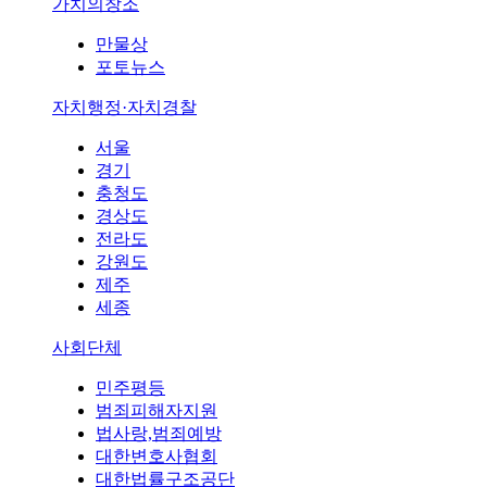
가치의창조
만물상
포토뉴스
자치행정·자치경찰
서울
경기
충청도
경상도
전라도
강원도
제주
세종
사회단체
민주평등
범죄피해자지원
법사랑,범죄예방
대한변호사협회
대한법률구조공단