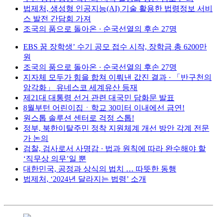
법제처, 생성형 인공지능(AI) 기술 활용한 법령정보 서비
스 발전 간담회 가져
조국의 품으로 돌아온 · 순국선열의 후손 27명
EBS 꿈 장학생’ 수기 공모 접수 시작, 장학금 총 6200만
원
조국의 품으로 돌아온 · 순국선열의 후손 27명
지자체 모두가 힘을 합쳐 이뤄낸 값진 결과 · 「반구천의
암각화」 유네스코 세계유산 등재
제21대 대통령 선거 관련 대국민 담화문 발표
8월부턴 어린이집ㆍ학교 30미터 이내에선 금연!
원스톱 솔루션 센터로 걱정 스톱!
정부, 북한이탈주민 정착 지원체계 개선 방안 각계 전문
가 논의
검찰, 검사로서 사명감 · 법과 원칙에 따라 완수해야 할
‘직무상 의무’일 뿐
대한민국, 공정과 상식의 법치 … 따뜻한 동행
법제처, ‘2024년 달라지는 법령’ 소개