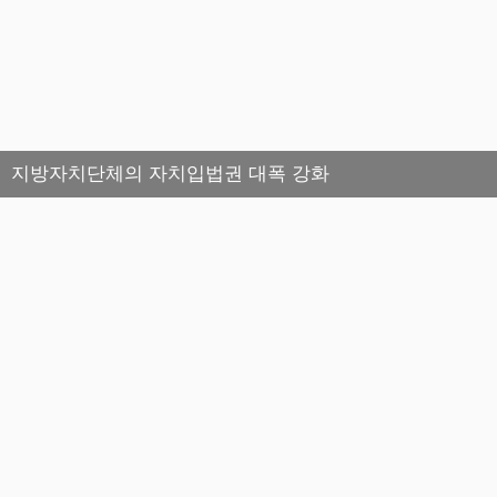
지방자치단체의 자치입법권 대폭 강화