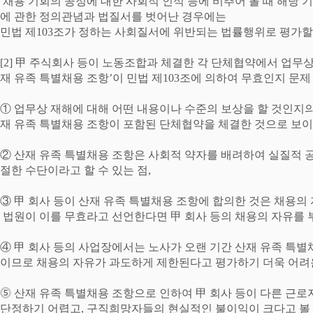
채용 기회의 공정에 대한 사회적 인식 등에 비추어 볼 때 해당
에 관한 정의관념과 법질서를 벗어난 경우에는
민법 제
103
조가 정하는 사회질서에 위반되는 법률행위로 평가할
[2]
甲
주식회사 등이 노동조합과 체결한 각 단체협약에서 업무상
재 유족 특별채용 조항
’
이 민법 제
103
조에 의하여 무효인지 문제
①
업무상 재해에 대해 어떤 내용이나 수준의 보상을 할 것인지
재 유족 특별채용 조항이 포함된 단체협약을 체결한 것으로 보이
②
산재 유족 특별채용 조항은 사회적 약자를 배려하여 실질적 
절한 수단이라고 할 수 있는 점
,
③
甲
회사 등이 산재 유족 특별채용 조항에 합의한 것은 채용의
법원이 이를 무효라고 선언한다면
甲
회사 등의 채용의 자유를 
④
甲
회사 등의 사업장에서는 노사가 오랜 기간 산재 유족 특별
이므로 채용의 자유가 과도하게 제한된다고 평가하기 더욱 어려
⓹
산재 유족 특별채용 조항으로 인하여
甲
회사 등이 다른 근로
단정하기 어렵고
,
구직희망자들의 현실적인 불이익이 크다고 볼 