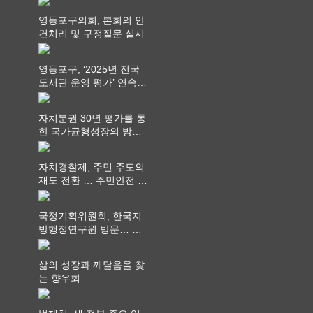
영등포구의회, 본회의 안
건처리 및 구정질문 실시
영등포구, ‘2025년 전국
도서관 운영 평가’ 연속
최고 영예 장관상에서 ‘대
통령상’ 수상
자치분권 30년 평가를 통
한 국가균형성장의 방향
과 과제 논의
자치경찰제, 주민 주도의
재도 전환 … 주민안전 치
안서비스가 최우선 되어
야
국정기획위원회, 한국지
방행정연구원 방문… 국
가균형성장 논의
삶의 성장과 깨달음을 찾
는 향우회