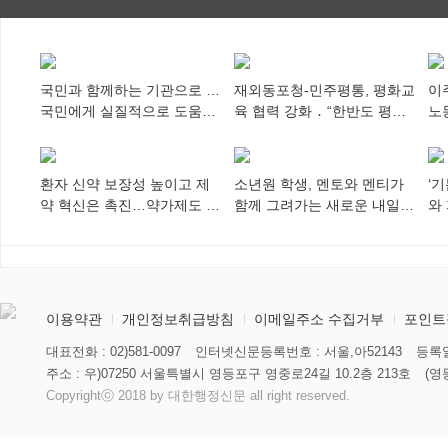
특례 부여
국민과 함께하는 기관으로 …
재외동포청-민주평통, 평화교
이
국민에게 실질적으로 도움이
육 협력 강화 ․ “한반도 평화,
노
되어야
차세대 동포가 세계에 알리
추
다”
환자 신약 보장성 높이고 제
소년원 학생, 멘토와 멘티가
‘
약 혁신은 촉진…약가제도 개
함께 그려가는 새로운 내일
와
편안 의결
향해
미
이용약관
개인정보취급방침
이메일주소 수집거부
포인트
대표전화 : 02)581-0097
인터넷신문등록번호 : 서울,아52143
등록일
주소 : 우)07250 서울특별시 영등포구 영중로24길 10.2층 213호
(영
Copyrightⓒ 2018 by 대한행정신문 all right reserved.