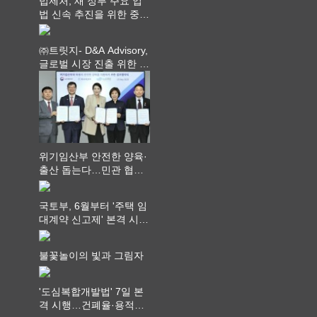
법제처, 새 정부 주요 입
법 신속 추진을 위한 중앙
부처 법무담당관 회의 개
최
㈜트릿지- D&A Advisory,
글로벌 시장 진출 위한 전
략적 업무협약 체결
위기임산부 안전한 양육·
출산 돕는다…민관 협력
체계 구축
국토부, 6월부터 '주택 임
대계약 신고제' 본격 시
행…실거래가 투명화 기
대
불꽃놀이의 빛과 그림자
'도심복합개발법' 7일 본
격 시행…건폐율·용적률