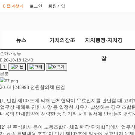
즐겨찾기
로그인
회원가입
뉴스
가치의창조
자치행정·자치경
손해배상등
찰
20-10-18 12:43
본문
2016
다
248998
전원합의체 판결
[1]
민법 제
103
조에 의해 단체협약이 무효인지를 판단할 때 고려
업무상 재해로 인한 사망 등 일정한 사유가 발생하는 경우 조합
내용의 단체협약이 선량한 풍속 기타 사회질서에 반하는지 판단
[2]
甲
주식회사 등이 노동조합과 체결한 각 단체협약에서 업무상
재 유족 특별채용 조항
’
이 민법 제
103
조에 의하여 무효인지 문제