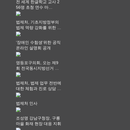
전 세계 한글학교 교사 2
56명 초청 연수 마
쳐...“수업은 더 깊게, 교
사 연결은 더 넓게”
법제처, 기초지방정부의
법제 역량 강화를 위한 전
라권 현장설명회 개최
‘장애인 수험생‘위한 공직
온라인 설명회 공개
영등포구의회, 오는 제9
회 전국동시지방선거 ‧
"공직사회는 어느 때보다
공정하고 책임 있는 자세
법제처, 법제 업무 전반에
를 지켜야 할 것"
대한 체험과 진로 상담 기
회 제공
법제처 인사
조성명 강남구청장, 구룡
마을 화재 현장 대응 지휘