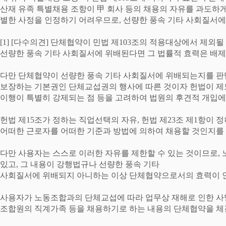
산재 유족 특별채용 조항이
甲
회사 등의 채용의 자유를 과도하
별한 사정을 인정하기 어려우므로
,
선량한 풍속 기타 사회질서에
[1] [
다수의견
]
단체협약이 민법 제
103
조의 적용대상에서 제외될
선량한 풍속 기타 사회질서에 위배된다면 그 법률적 효력은 배
다만 단체협약이 선량한 풍속 기타 사회질서에 위배되는지를 판
보장하는 기본권인 단체교섭권의 행사에 따른 것이자 헌법이 제
이행이 특별히 강제되는 점 등을 고려하여 법원의 후견적 개입에
헌법 제
15
조가 정하는 직업선택의 자유
,
헌법 제
23
조 제
1
항이 정
어떠한 근로자를 어떠한 기준과 방법에 의하여 채용할 것인지를
다만 사용자는 스스로 이러한 자유를 제한할 수 있는 것이므로
,
있고
,
그 내용이 강행법규나 선량한 풍속 기타
사회질서에 위배되지 아니하는 이상 단체협약으로서의 효력이 
사용자가 노동조합과의 단체교섭에 따라 업무상 재해로 인한 사
조합원의 직계가족 등을 채용하기로 하는 내용의 단체협약을 