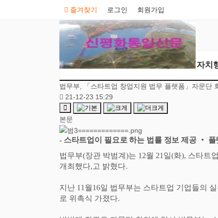
즐겨찾기
로그인
회원가입
뉴스
가치의창조
자치
법무부, 「스타트업 창업지원 법무 플랫폼」자문단 
21-12-23 15:29
본문
-
스타트업이 필요로 하는 법률 정보 제공
‧
플
법무부
(
장관 박범계
)
는
12
월
21
일
(
화
),
스타트업
개최했다
,
고 밝혔다
.
지난
11
월
16
일 법무부는 스타트업 기업들의 
로 위촉식 가졌다
.