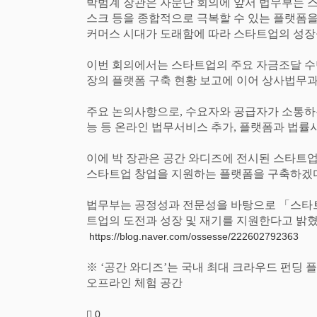
박범계 장관은 자문단 회의에 앞서 법무부는 
스크 등을 종합적으로 극복할 수 있는 플랫폼
커머스 시대가 도래함에 따라 스타트업의 성장
이번 회의에서는 스타트업의 주요 자금조달 수
장의 플랫폼 구축 현황 보고에 이어 상사법무
주요 논의사항으로
,
수요자와 공급자가 소통하
능 등 온라인 법무서비스 추가
,
플랫폼과 법률
이에 박 장관은 공간 와디즈에 전시된 스타트
스타트업 창업을 지원하는 플랫폼을 구축하겠
법무부는 공정성과 전문성을 바탕으로
「
스타
트업의 도전과 성장 및 재기를 지원한다고 밝
https://blog.naver.com/ossesse/222602792363
※
‘
공간 와디즈
’
는 국내 최대 크라우드 펀딩 
오프라인 체험 공간
0