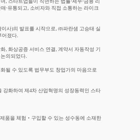
히며
,
스타트업들이 직면하는 법률
⋅
세무
⋅
금융 리
판매
⋅
유통되고
,
소비자와 직접 소통하는 라이크
괄이사
)
의 발표를 시작으로
,
㈜
파란샘 고승태 실
이루어졌다
.
강화
,
화상공증 서비스 연결
,
계약서 자동작성 기
여 논의되었다
.
화될 수 있도록 법무부도 창업가의 마음으로
을 강화하여 제
4
차 산업혁명의 성장동력인 스타
 제품을 체험
‧
구입할 수 있는 성수동에 소재한