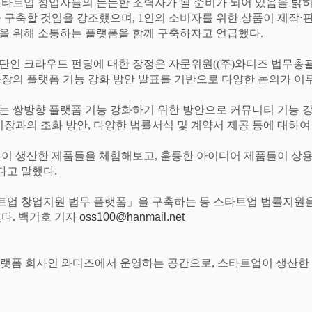
스타트업 창업자들의 든든한 조력자가 될 준비가 되어 있음을 밝
을 구축할 것임을 강조했으며
, 1
인의 소비자를 위한 상품이 제작
⋅
을 위해 소통하는 플랫폼을 함께 구축하자고 언급했다
.
단인 크라우드 펀딩에 대한 장정은 자문위원
((
주
)
와디즈 법무총
과장의 플랫폼 기능 강화 방안 발표를 기반으로 다양한 논의가 
는 쌍방향 플랫폼 기능 강화하기 위한 방안으로 커뮤니티 기능 
시장과의 조화 방안
,
다양한 법률서식 및 계약서 제공 등에 대하
업이 생산한 제품들을 체험해보고
,
훌륭한 아이디어 제품들이 상용
다고 말했다
.
트업 창업지원 법무 플랫폼
」
을 구축하는 등 스타트업 법률지원
혔다
.
백기호 기자
oss100@hanmail.net
플랫폼 회사인 와디즈에서 운영하는 공간으로
,
스타트업이 생산한