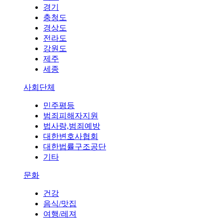
경기
충청도
경상도
전라도
강원도
제주
세종
사회단체
민주평등
범죄피해자지원
법사랑,범죄예방
대한변호사협회
대한법률구조공단
기타
문화
건강
음식/맛집
여행/레져