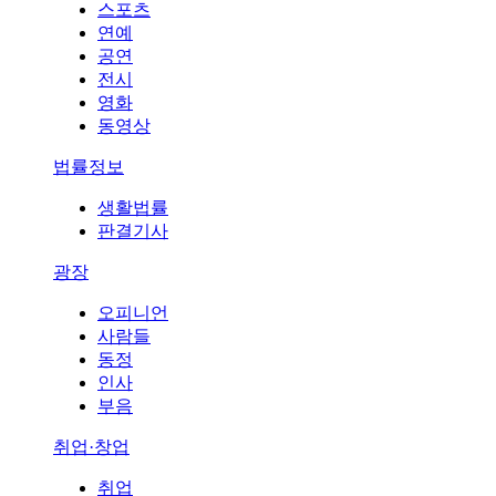
스포츠
연예
공연
전시
영화
동영상
법률정보
생활법률
판결기사
광장
오피니언
사람들
동정
인사
부음
취업·창업
취업