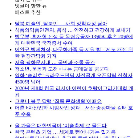
댓글이 핫한 뉴
베스트 추천
탈북 예술인, 탈북민 … 사회 정착과정 담아
식품의약품안전처, 음식 … 안전하고 건강하게 보내기
법무부, 최재형 선생 등 독립유공자 13명의 후손 20명에
게 대한민국 국적증서 수여
이완규 법제처장, 다문화가족 등 지원 법ㆍ제도 개선 위
한 현장간담회 가져
서울 광화문시대 … 국민과 소통 공간
청소년, 운동과 도전 • 나는 금메달을 꿈꾼다
영화 ‘승리호’ 크라우드펀딩 사전공개 오픈알림 신청자
4500명 넘어
2020년 제8회 한국-러시아 어린이 호랑이그리기대회 개
최
코로나 블루 달랠 ‘집콕 문화생활’어때요
어촌 6차산업화 시범사업 성과…서산 중왕마을 감태 호
주 수출
올 가을은 대한민국이 ‘미술축제’로 물든다
한국 콘텐츠 기업 … 세계로 뻗어나가는 밑거름