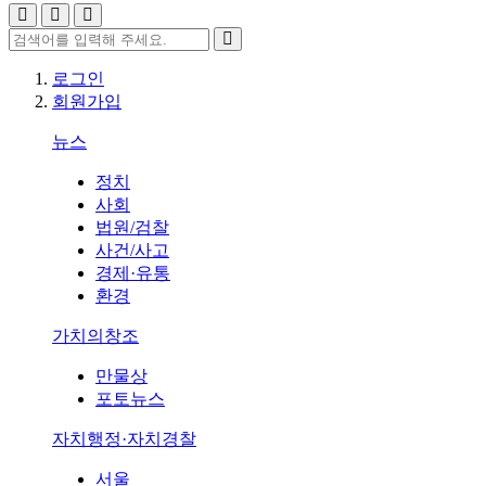
로그인
회원가입
뉴스
정치
사회
법원/검찰
사건/사고
경제·유통
환경
가치의창조
만물상
포토뉴스
자치행정·자치경찰
서울