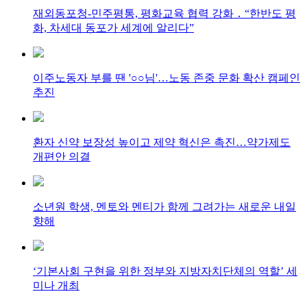
재외동포청-민주평통, 평화교육 협력 강화 ․ “한반도 평
화, 차세대 동포가 세계에 알리다”
이주노동자 부를 땐 '○○님'…노동 존중 문화 확산 캠페인
추진
환자 신약 보장성 높이고 제약 혁신은 촉진…약가제도
개편안 의결
소년원 학생, 멘토와 멘티가 함께 그려가는 새로운 내일
향해
‘기본사회 구현을 위한 정부와 지방자치단체의 역할’ 세
미나 개최