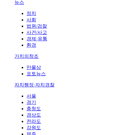
뉴스
정치
사회
법원/검찰
사건/사고
경제·유통
환경
가치의창조
만물상
포토뉴스
자치행정·자치경찰
서울
경기
충청도
경상도
전라도
강원도
제주