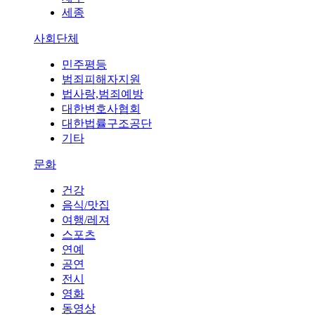
세종
사회단체
민주평등
범죄피해자지원
법사랑,범죄예방
대한변호사협회
대한법률구조공단
기타
문화
건강
음식/맛집
여행/레져
스포츠
연예
공연
전시
영화
동영상