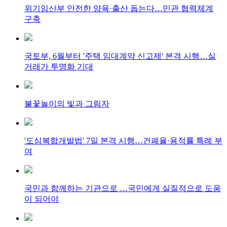
위기임산부 안전한 양육·출산 돕는다…민관 협력체계
구축
국토부, 6월부터 '주택 임대계약 신고제' 본격 시행…실
거래가 투명화 기대
불꽃놀이의 빛과 그림자
'도심복합개발법' 7일 본격 시행…건폐율·용적률 특례 부
여
국민과 함께하는 기관으로 …국민에게 실질적으로 도움
이 되어야