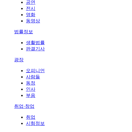
공연
전시
영화
동영상
법률정보
생활법률
판결기사
광장
오피니언
사람들
동정
인사
부음
취업·창업
취업
시험정보