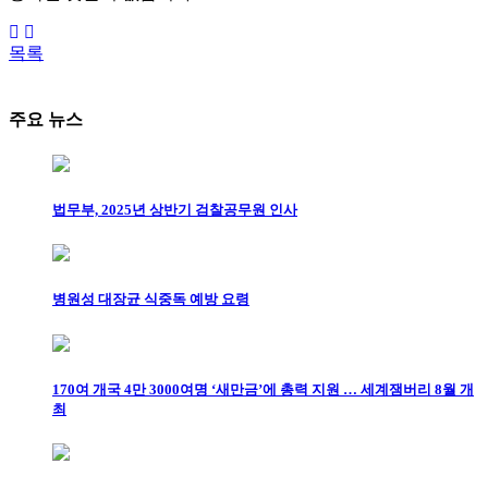
목록
주요 뉴스
법무부, 2025년 상반기 검찰공무원 인사
병원성 대장균 식중독 예방 요령
170여 개국 4만 3000여명 ‘새만금’에 총력 지원 … 세계잼버리 8월 개
최