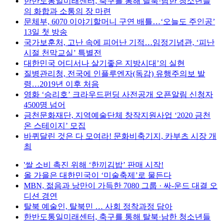
한반도통일미래센터, 축구를 통해 탈북·남한 청소년들
의 화합과 소통의 장 마련
문체부, 6070 이야기할머니 구연 배틀…‘오늘도 주인공’
13일 첫 방송
국가보훈처, 고난 속에 피어난 기적…임정기념관, ‘피난
시절 천막교실’ 특별전
대한민국 어디서나 살기좋은 지방시대’의 실현
질병관리청, 전국에 인플루엔자(독감) 유행주의보 발
령…2019년 이후 처음
영화 ‘승리호’ 크라우드펀딩 사전공개 오픈알림 신청자
4500명 넘어
금천문화재단, 지역예술단체 창작지원사업 ‘2020 금천
온 스테이지’ 모집
바퀴달린 것은 다 모여라! 문화비축기지, 카부츠 시장 개
최
'쌀 소비 촉진 위해 ‘한끼김밥’ 판매 시작!
올 가을은 대한민국이 ‘미술축제’로 물든다
MBN, 젊음과 낭만이 가득한 7080 그룹 · 싸-운드 대결 오
디션 경연
탈북 예술인, 탈북민 … 사회 정착과정 담아
한반도통일미래센터, 축구를 통해 탈북·남한 청소년들