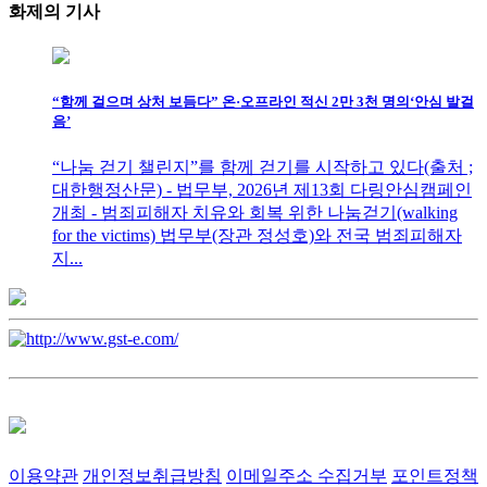
화제의
기사
“함께 걸으며 상처 보듬다” 온·오프라인 적신 2만 3천 명의‘안심 발걸
음’
“나눔 걷기 챌린지”를 함께 걷기를 시작하고 있다(출처 ;
대한행정산문) - 법무부, 2026년 제13회 다링안심캠페인
개최 - 범죄피해자 치유와 회복 위한 나눔걷기(walking
for the victims) 법무부(장관 정성호)와 전국 범죄피해자
지...
이용약관
개인정보취급방침
이메일주소 수집거부
포인트정책