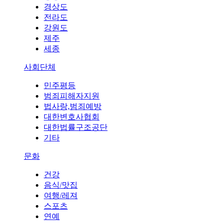
경상도
전라도
강원도
제주
세종
사회단체
민주평등
범죄피해자지원
법사랑,범죄예방
대한변호사협회
대한법률구조공단
기타
문화
건강
음식/맛집
여행/레져
스포츠
연예