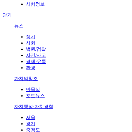
시험정보
닫기
뉴스
정치
사회
법원/검찰
사건/사고
경제·유통
환경
가치의창조
만물상
포토뉴스
자치행정·자치경찰
서울
경기
충청도