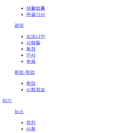
생활법률
판결기사
광장
오피니언
사람들
동정
인사
부음
취업·창업
취업
시험정보
닫기
뉴스
정치
사회