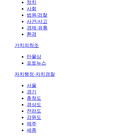
정치
사회
법원/검찰
사건/사고
경제·유통
환경
가치의창조
만물상
포토뉴스
자치행정·자치경찰
서울
경기
충청도
경상도
전라도
강원도
제주
세종