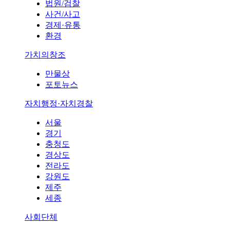
법원/검찰
사건/사고
경제·유통
환경
가치의창조
만물상
포토뉴스
자치행정·자치경찰
서울
경기
충청도
경상도
전라도
강원도
제주
세종
사회단체