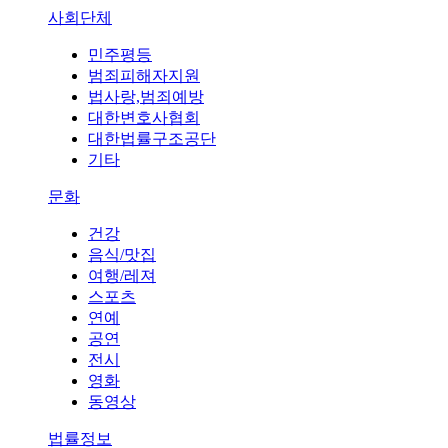
사회단체
민주평등
범죄피해자지원
법사랑,범죄예방
대한변호사협회
대한법률구조공단
기타
문화
건강
음식/맛집
여행/레져
스포츠
연예
공연
전시
영화
동영상
법률정보