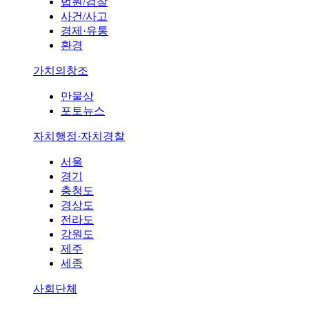
법원/검찰
사건/사고
경제·유통
환경
가치의창조
만물상
포토뉴스
자치행정·자치경찰
서울
경기
충청도
경상도
전라도
강원도
제주
세종
사회단체