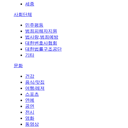
세종
사회단체
민주평등
범죄피해자지원
법사랑,범죄예방
대한변호사협회
대한법률구조공단
기타
문화
건강
음식/맛집
여행/레져
스포츠
연예
공연
전시
영화
동영상