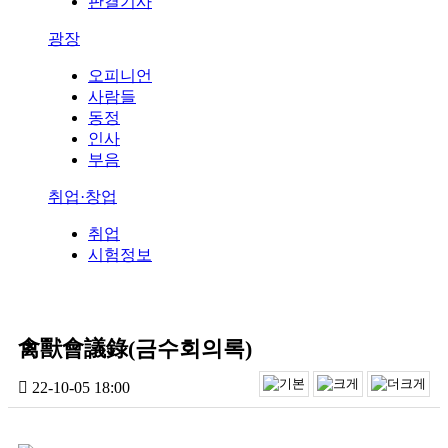
판결기사
광장
오피니언
사람들
동정
인사
부음
취업·창업
취업
시험정보
禽獸會議錄(금수회의록)
22-10-05 18:00