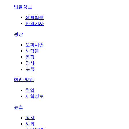
법률정보
생활법률
판결기사
광장
오피니언
사람들
동정
인사
부음
취업·창업
취업
시험정보
뉴스
정치
사회