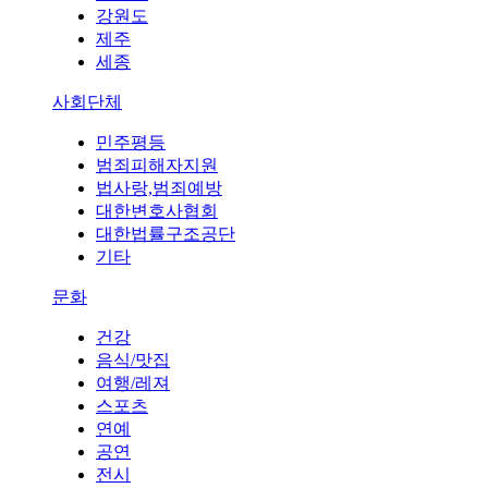
강원도
제주
세종
사회단체
민주평등
범죄피해자지원
법사랑,범죄예방
대한변호사협회
대한법률구조공단
기타
문화
건강
음식/맛집
여행/레져
스포츠
연예
공연
전시