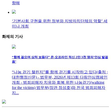
향해
‘기본사회 구현을 위한 정부와 지방자치단체의 역할’ 세
미나 개최
화제의
기사
“함께 걸으며 상처 보듬다” 온·오프라인 적신 2만 3천 명의‘안심 발걸
음’
“나눔 걷기 챌린지”를 함께 걷기를 시작하고 있다(출처 ;
대한행정산문) - 법무부, 2026년 제13회 다링안심캠페인
개최 - 범죄피해자 치유와 회복 위한 나눔걷기(walking
for the victims) 법무부(장관 정성호)와 전국 범죄피해자
지...