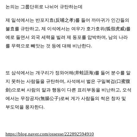
논의는 그룹단위로 나뉘어 규탄하는데
제 일석에서는 반포지효
(
反哺之孝
)
를 들어 까마귀가 인간들의
불효를 규탄하고
,
제 이석에서는 여우가 호가호위
(
狐假虎威
)
를
예로 들면서 외국 세력을 빌려 제 동포를 압박하며
,
남의 나라
를 무력으로 빼앗는 것 등에 대해 비난한다
.
또 삼석에서는 개구리가 정와어해
(
井蛙語海
)
를 들어 분수를 알
지 못하는 사람들을 규탄하며
,
사석에서 벌은 구밀복검
(
口蜜腹
劍
)
으로써 사람의 말과 행동이 다른 표리부동을 비난하고
,
오석
에서는 무장공자
(
無腸公子
)
로써 게가 사람들의 썩은 창자 및
부도덕을 풍자한다
.
https://blog.naver.com/ossesse/222892594910