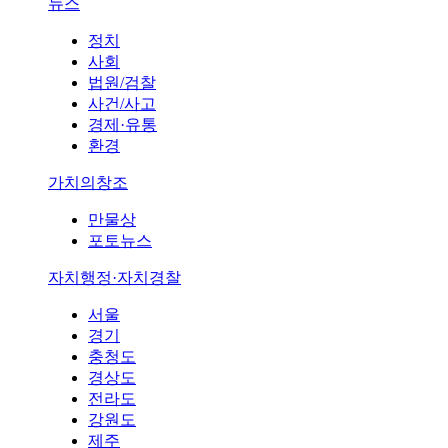
뉴스
정치
사회
법원/검찰
사건/사고
경제·유통
환경
가치의창조
만물상
포토뉴스
자치행정·자치경찰
서울
경기
충청도
경상도
전라도
강원도
제주