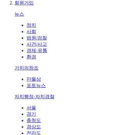
회원가입
뉴스
정치
사회
법원/검찰
사건/사고
경제·유통
환경
가치의창조
만물상
포토뉴스
자치행정·자치경찰
서울
경기
충청도
경상도
전라도