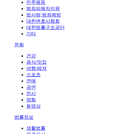
민주평등
범죄피해자지원
법사랑,범죄예방
대한변호사협회
대한법률구조공단
기타
문화
건강
음식/맛집
여행/레져
스포츠
연예
공연
전시
영화
동영상
법률정보
생활법률