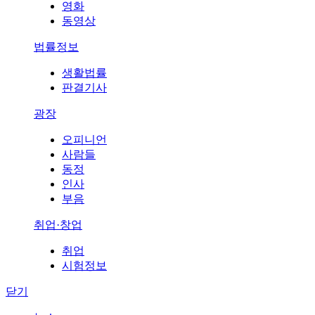
영화
동영상
법률정보
생활법률
판결기사
광장
오피니언
사람들
동정
인사
부음
취업·창업
취업
시험정보
닫기