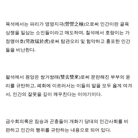
육석에서는 파리가 영영지극
(
營營之極
)
으로써 인간이란 골육
상쟁을 일삼는 소인들이라고 매도하며
,
칠석에서 호랑이는 가
정맹어호
(
苛政猛於虎
)
로써 탐관오리 및 험악하고 흉포한 인간
들을 비난한다
.
팔석에서 원앙은 쌍거쌍래
(
雙去雙來
)
로써 문란해진 부부의 윤
리를 규탄하고
,
폐회에 이르러서는 이들의 말을 모두 옳게 여겨
서
,
인간의 잘못을 깊이 깨우친다는 이야기이다
.
금수회의록은 짐승과 곤충들이 개화기 당대의 인간사회를 비
판하고 인간의 행위를 규탄하는 내용으로 되어 있다
.