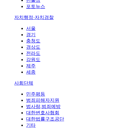
만물상
포토뉴스
자치행정·자치경찰
서울
경기
충청도
경상도
전라도
강원도
제주
세종
사회단체
민주평등
범죄피해자지원
법사랑,범죄예방
대한변호사협회
대한법률구조공단
기타