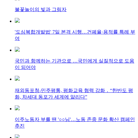
불꽃놀이의 빛과 그림자
'도심복합개발법' 7일 본격 시행…건폐율·용적률 특례 부
여
국민과 함께하는 기관으로 …국민에게 실질적으로 도움
이 되어야
재외동포청-민주평통, 평화교육 협력 강화 ․ “한반도 평
화, 차세대 동포가 세계에 알리다”
이주노동자 부를 땐 '○○님'…노동 존중 문화 확산 캠페인
추진