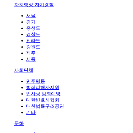
자치행정·자치경찰
서울
경기
충청도
경상도
전라도
강원도
제주
세종
사회단체
민주평등
범죄피해자지원
법사랑,범죄예방
대한변호사협회
대한법률구조공단
기타
문화