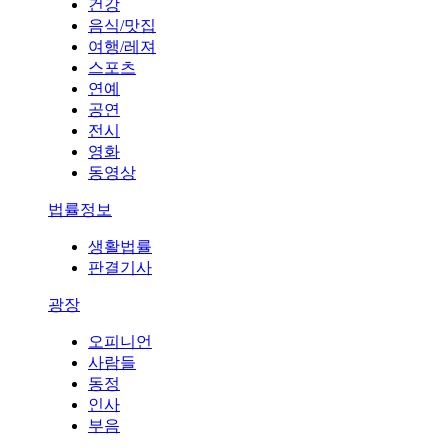
건강
음식/맛집
여행/레져
스포츠
연예
공연
전시
영화
동영상
법률정보
생활법률
판결기사
광장
오피니언
사람들
동정
인사
부음