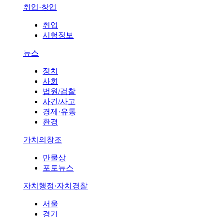
취업·창업
취업
시험정보
뉴스
정치
사회
법원/검찰
사건/사고
경제·유통
환경
가치의창조
만물상
포토뉴스
자치행정·자치경찰
서울
경기