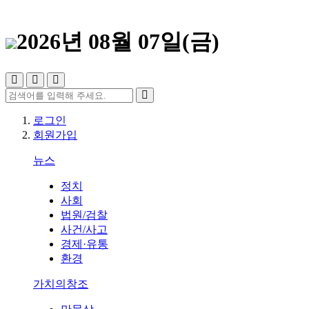
2026년 08월 07일(금)
로그인
회원가입
뉴스
정치
사회
법원/검찰
사건/사고
경제·유통
환경
가치의창조