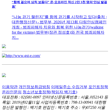
“함께 걸으며 상처 보듬다” 온·오프라인 적신 2만 3천 명의‘안심 발걸
음’
“나눔 걷기 챌린지”를 함께 걷기를 시작하고 있다(출처 ;
대한행정산문) - 법무부, 2026년 제13회 다링안심캠페인
개최 - 범죄피해자 치유와 회복 위한 나눔걷기(walking
for the victims) 법무부(장관 정성호)와 전국 범죄피해자
지...
이용약관
개인정보취급방침
이메일주소 수집거부
포인트정책
온라인문의
청소년보호정책(책임자 백기호)
대표전화 : 02)581-0097
인터넷신문등록번호 : 서울,아52143
등
록일: 2019년02월11일
사업자등록번호 : 798-13-00941
대한행
정신문 발행인 : 백기호
편집인 : 백기호
주소 : 우)07250 서울