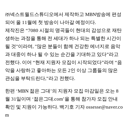
㈜
넥스트월드스튜디오에서 제작하고
MBN
방송에 편성
되어 올
11
월에 첫 방송이 나아갈 예정이다
.
제작진은
“7080
시절의 명곡들이 현대의 감성으로 재탄
생하는 과정을 통해 전 세대가 하나 되는 특별한 시간이
될 것
"
이라며
, "
많은 분들이 함께 건강한 에너지로 음악
과 대중이 하나 될 수 있는 순간을 기대하고 있다
”
라고
전했다
.
이어
“
현재 지원자 모집이 시작되었다
”
라며
“
음
악을 사랑하고 좋아하는 모든
2
인 이상 그룹들의 많은
관심을 부탁드린다
,”
라고 전했다
.
한편
‘MBN
젊은 그대
’
의 지원자 모집 마감일은 오는
8
월
31
일이며
‘
젊은그대
.com’
을 통해 참가자 모집 안내
확인 및 지원이 가능하다
.
백기호 기자
ossesse@naver.co
m