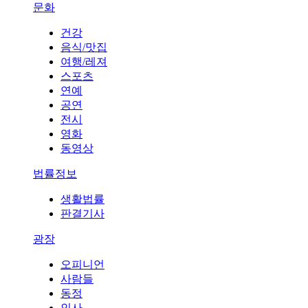
문화
건강
음식/맛집
여행/레져
스포츠
연예
공연
전시
영화
동영상
법률정보
생활법률
판결기사
광장
오피니언
사람들
동정
인사