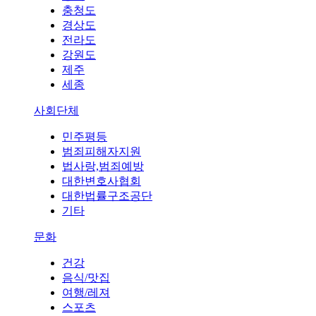
충청도
경상도
전라도
강원도
제주
세종
사회단체
민주평등
범죄피해자지원
법사랑,범죄예방
대한변호사협회
대한법률구조공단
기타
문화
건강
음식/맛집
여행/레져
스포츠