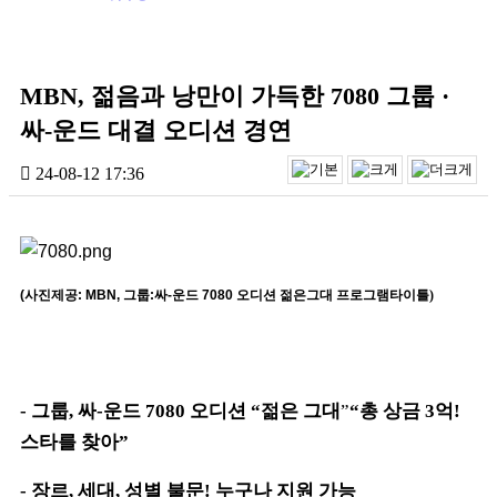
MBN, 젊음과 낭만이 가득한 7080 그룹 ·
싸-운드 대결 오디션 경연
24-08-12 17:36
(
사진제공
: MBN,
그룹
:
싸
-
운드
7080
오디션 젊은그대 프로그램타이틀)
-
그룹
,
싸
-
운드
7080
오디션
“
젊은 그대
”
“
총 상금
3
억
!
스타를 찾아
”
-
장르
,
세대
,
성별 불문
!
누구나 지원 가능