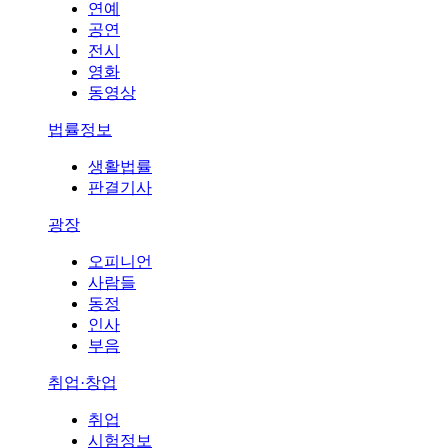
연예
공연
전시
영화
동영상
법률정보
생활법률
판결기사
광장
오피니언
사람들
동정
인사
부음
취업·창업
취업
시험정보