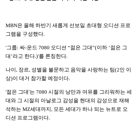
MBN
은 올해 하반기 새롭게 선보일 초대형 오디션 프로
그램을 구성했다
.
'
그룹
:
싸
-
운드
7080
오디션
“
젊은 그대
”(
이하
‘
젊은 그
대
’
라고 한다
.)'
를 론칭한다
.
나이
,
장르
,
성별을 불문하고 음악을 사랑하는 팀
(2
인 이
상
)
이 대거 참가할 예정이다
.
'
젊은 그대
'
는
7080
시절의 낭만과 여유를 그리워하는 세
대와 그 시절의 아날로그 감성을 현대의 감성으로 재해
석하는
MZ
세대까지
,
모든 세대가 하나 되는 뉴트로 오
디션 프로그램이다
.