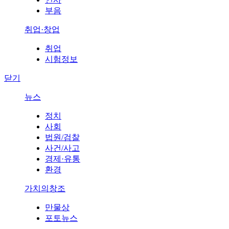
부음
취업·창업
취업
시험정보
닫기
뉴스
정치
사회
법원/검찰
사건/사고
경제·유통
환경
가치의창조
만물상
포토뉴스