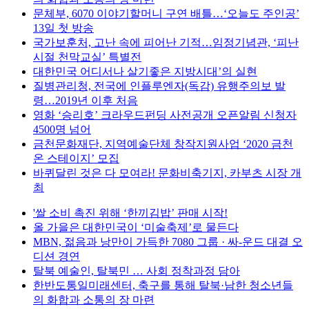
문체부, 6070 이야기할머니 구연 배틀…‘오늘도 주인공’
13일 첫 방송
국가보훈처, 고난 속에 피어난 기적…임정기념관, ‘피난
시절 천막교실’ 특별전
대한민국 어디서나 살기좋은 지방시대’의 실현
질병관리청, 전국에 인플루엔자(독감) 유행주의보 발
령…2019년 이후 처음
영화 ‘승리호’ 크라우드펀딩 사전공개 오픈알림 신청자
4500명 넘어
금천문화재단, 지역예술단체 창작지원사업 ‘2020 금천
온 스테이지’ 모집
바퀴달린 것은 다 모여라! 문화비축기지, 카부츠 시장 개
최
'쌀 소비 촉진 위해 ‘한끼김밥’ 판매 시작!
올 가을은 대한민국이 ‘미술축제’로 물든다
MBN, 젊음과 낭만이 가득한 7080 그룹 · 싸-운드 대결 오
디션 경연
탈북 예술인, 탈북민 … 사회 정착과정 담아
한반도통일미래센터, 축구를 통해 탈북·남한 청소년들
의 화합과 소통의 장 마련