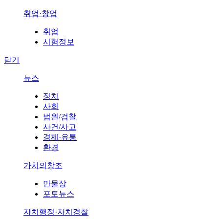
취업·창업
취업
시험정보
닫기
뉴스
정치
사회
법원/검찰
사건/사고
경제·유통
환경
가치의창조
만물상
포토뉴스
자치행정·자치경찰