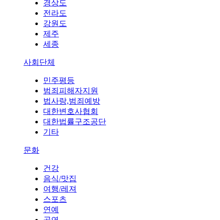
경상도
전라도
강원도
제주
세종
사회단체
민주평등
범죄피해자지원
법사랑,범죄예방
대한변호사협회
대한법률구조공단
기타
문화
건강
음식/맛집
여행/레져
스포츠
연예
공연