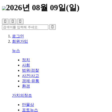
2026년 08월 09일(일)
로그인
회원가입
뉴스
정치
사회
법원/검찰
사건/사고
경제·유통
환경
가치의창조
만물상
포토뉴스