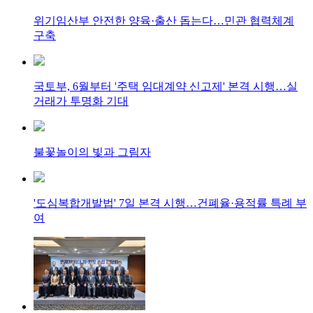
위기임산부 안전한 양육·출산 돕는다…민관 협력체계
구축
국토부, 6월부터 '주택 임대계약 신고제' 본격 시행…실
거래가 투명화 기대
불꽃놀이의 빛과 그림자
'도심복합개발법' 7일 본격 시행…건폐율·용적률 특례 부
여