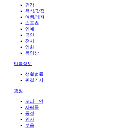
건강
음식/맛집
여행/레져
스포츠
연예
공연
전시
영화
동영상
법률정보
생활법률
판결기사
광장
오피니언
사람들
동정
인사
부음