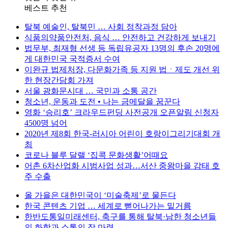
베스트 추천
탈북 예술인, 탈북민 … 사회 정착과정 담아
식품의약품안전처, 음식 … 안전하고 건강하게 보내기
법무부, 최재형 선생 등 독립유공자 13명의 후손 20명에
게 대한민국 국적증서 수여
이완규 법제처장, 다문화가족 등 지원 법ㆍ제도 개선 위
한 현장간담회 가져
서울 광화문시대 … 국민과 소통 공간
청소년, 운동과 도전 • 나는 금메달을 꿈꾼다
영화 ‘승리호’ 크라우드펀딩 사전공개 오픈알림 신청자
4500명 넘어
2020년 제8회 한국-러시아 어린이 호랑이그리기대회 개
최
코로나 블루 달랠 ‘집콕 문화생활’어때요
어촌 6차산업화 시범사업 성과…서산 중왕마을 감태 호
주 수출
올 가을은 대한민국이 ‘미술축제’로 물든다
한국 콘텐츠 기업 … 세계로 뻗어나가는 밑거름
한반도통일미래센터, 축구를 통해 탈북·남한 청소년들
의 화합과 소통의 장 마련