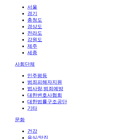
서울
경기
충청도
경상도
전라도
강원도
제주
세종
사회단체
민주평등
범죄피해자지원
법사랑,범죄예방
대한변호사협회
대한법률구조공단
기타
문화
건강
음식/맛집