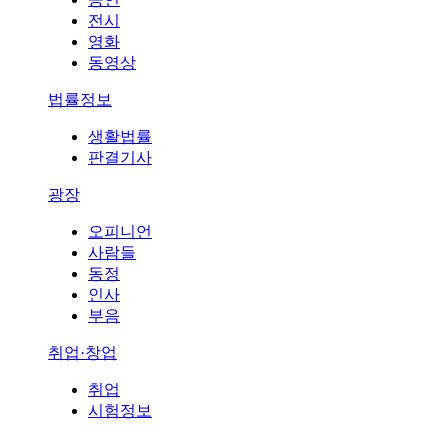
전시
영화
동영상
법률정보
생활법률
판결기사
광장
오피니언
사람들
동정
인사
부음
취업·창업
취업
시험정보