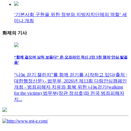
‘기본사회 구현을 위한 정부와 지방자치단체의 역할’ 세
미나 개최
화제의
기사
“함께 걸으며 상처 보듬다” 온·오프라인 적신 2만 3천 명의‘안심 발걸
음’
“나눔 걷기 챌린지”를 함께 걷기를 시작하고 있다(출처 ;
대한행정산문) - 법무부, 2026년 제13회 다링안심캠페인
개최 - 범죄피해자 치유와 회복 위한 나눔걷기(walking
for the victims) 법무부(장관 정성호)와 전국 범죄피해자
지...