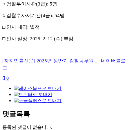
○
검찰부이사관
(3
급
): 5
명
○
검찰수사서기관
(4
급
): 54
명
□
인사 내역
:
별첨
□
인사 일정
: 2025. 2. 12.(
수
)
부임
.
[자치법률신문] 2025년 상반기 검찰공무원 .. : 네이버블로
그
0
댓글목록
등록된 댓글이 없습니다.