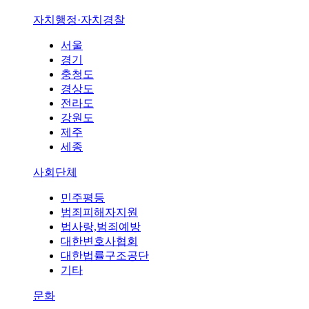
자치행정·자치경찰
서울
경기
충청도
경상도
전라도
강원도
제주
세종
사회단체
민주평등
범죄피해자지원
법사랑,범죄예방
대한변호사협회
대한법률구조공단
기타
문화