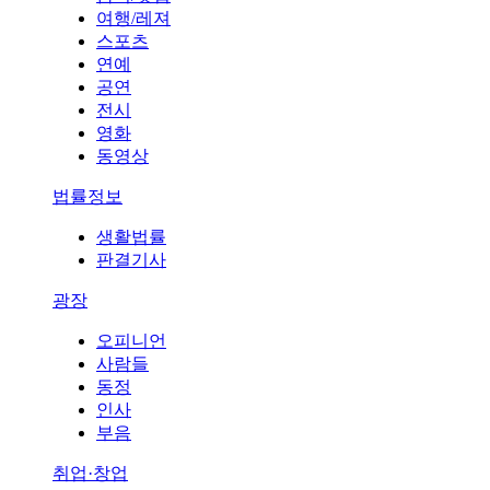
여행/레져
스포츠
연예
공연
전시
영화
동영상
법률정보
생활법률
판결기사
광장
오피니언
사람들
동정
인사
부음
취업·창업