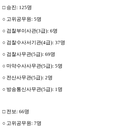
□
승진
: 125
명
○
고위공무원
: 5
명
○
검찰부이사관
(3
급
): 6
명
○
검찰수사서기관
(4
급
): 37
명
○
검찰사무관
(5
급
): 69
명
○
마약수사사무관
(5
급
): 5
명
○
전산사무관
(5
급
): 2
명
○
방송통신사무관
(5
급
): 1
명
□
전보
: 66
명
○
고위공무원
: 7
명