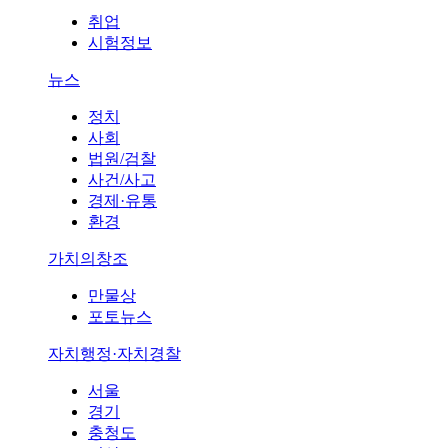
취업
시험정보
뉴스
정치
사회
법원/검찰
사건/사고
경제·유통
환경
가치의창조
만물상
포토뉴스
자치행정·자치경찰
서울
경기
충청도