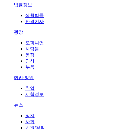
법률정보
생활법률
판결기사
광장
오피니언
사람들
동정
인사
부음
취업·창업
취업
시험정보
뉴스
정치
사회
법원/검찰