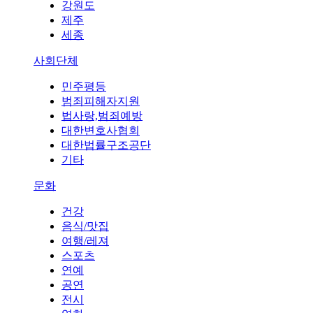
강원도
제주
세종
사회단체
민주평등
범죄피해자지원
법사랑,범죄예방
대한변호사협회
대한법률구조공단
기타
문화
건강
음식/맛집
여행/레져
스포츠
연예
공연
전시