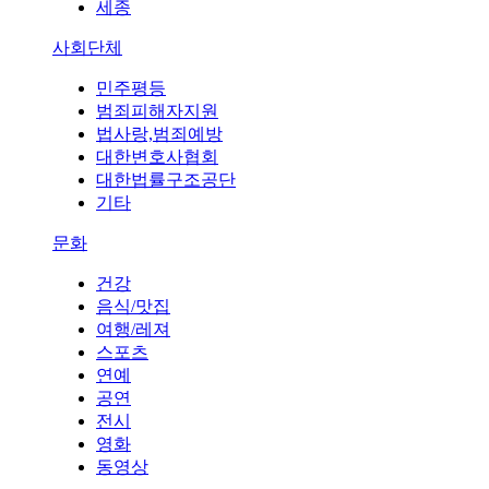
세종
사회단체
민주평등
범죄피해자지원
법사랑,범죄예방
대한변호사협회
대한법률구조공단
기타
문화
건강
음식/맛집
여행/레져
스포츠
연예
공연
전시
영화
동영상