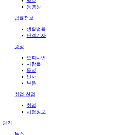
영화
동영상
법률정보
생활법률
판결기사
광장
오피니언
사람들
동정
인사
부음
취업·창업
취업
시험정보
닫기
뉴스