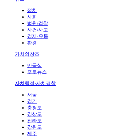
정치
사회
법원/검찰
사건/사고
경제·유통
환경
가치의창조
만물상
포토뉴스
자치행정·자치경찰
서울
경기
충청도
경상도
전라도
강원도
제주