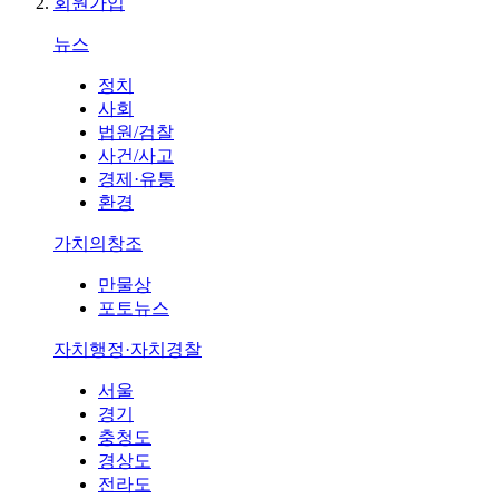
회원가입
뉴스
정치
사회
법원/검찰
사건/사고
경제·유통
환경
가치의창조
만물상
포토뉴스
자치행정·자치경찰
서울
경기
충청도
경상도
전라도