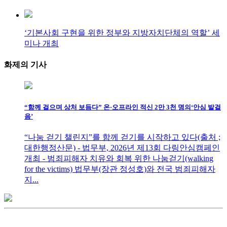
‘기본사회 구현을 위한 정부와 지방자치단체의 역할’ 세
미나 개최
화제의
기사
“함께 걸으며 상처 보듬다” 온·오프라인 적신 2만 3천 명의‘안심 발걸
음’
“나눔 걷기 챌린지”를 함께 걷기를 시작하고 있다(출처 ;
대한행정산문) - 법무부, 2026년 제13회 다링안심캠페인
개최 - 범죄피해자 치유와 회복 위한 나눔걷기(walking
for the victims) 법무부(장관 정성호)와 전국 범죄피해자
지...