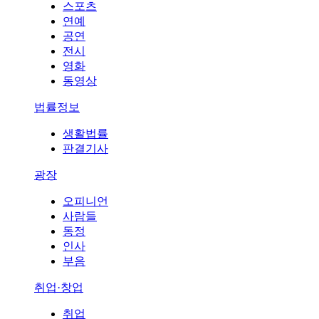
스포츠
연예
공연
전시
영화
동영상
법률정보
생활법률
판결기사
광장
오피니언
사람들
동정
인사
부음
취업·창업
취업