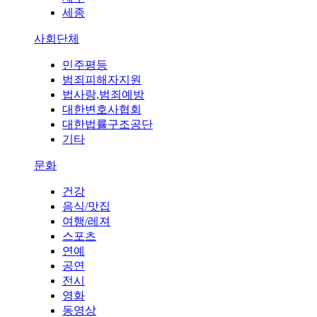
세종
사회단체
민주평등
범죄피해자지원
법사랑,범죄예방
대한변호사협회
대한법률구조공단
기타
문화
건강
음식/맛집
여행/레져
스포츠
연예
공연
전시
영화
동영상