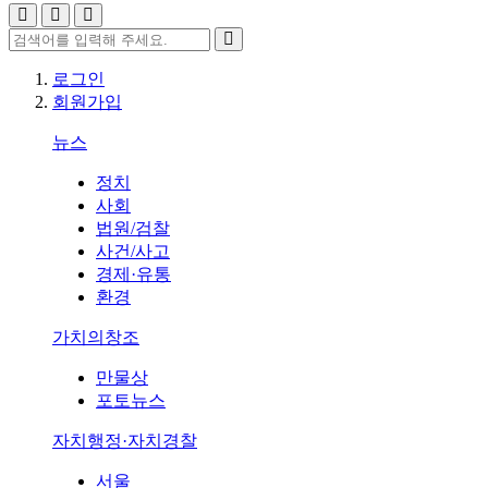
로그인
회원가입
뉴스
정치
사회
법원/검찰
사건/사고
경제·유통
환경
가치의창조
만물상
포토뉴스
자치행정·자치경찰
서울