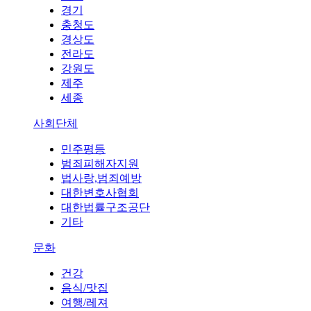
경기
충청도
경상도
전라도
강원도
제주
세종
사회단체
민주평등
범죄피해자지원
법사랑,범죄예방
대한변호사협회
대한법률구조공단
기타
문화
건강
음식/맛집
여행/레져