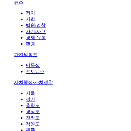
뉴스
정치
사회
법원/검찰
사건/사고
경제·유통
환경
가치의창조
만물상
포토뉴스
자치행정·자치경찰
서울
경기
충청도
경상도
전라도
강원도
제주