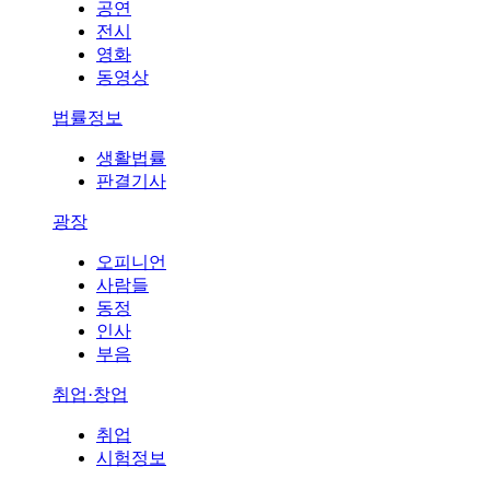
공연
전시
영화
동영상
법률정보
생활법률
판결기사
광장
오피니언
사람들
동정
인사
부음
취업·창업
취업
시험정보