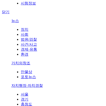
시험정보
닫기
뉴스
정치
사회
법원/검찰
사건/사고
경제·유통
환경
가치의창조
만물상
포토뉴스
자치행정·자치경찰
서울
경기
충청도