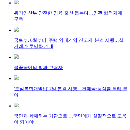
위기임산부 안전한 양육·출산 돕는다…민관 협력체계
구축
국토부, 6월부터 '주택 임대계약 신고제' 본격 시행…실
거래가 투명화 기대
불꽃놀이의 빛과 그림자
'도심복합개발법' 7일 본격 시행…건폐율·용적률 특례 부
여
국민과 함께하는 기관으로 …국민에게 실질적으로 도움
이 되어야