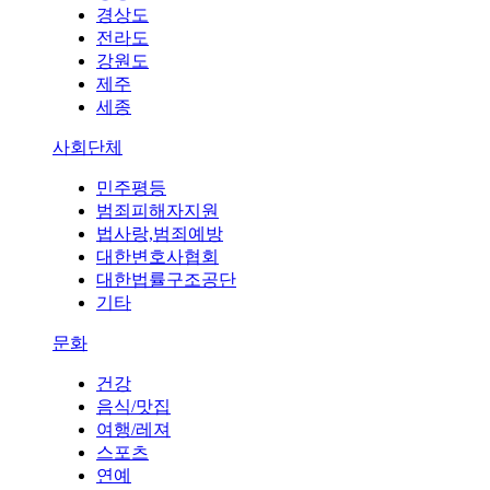
경상도
전라도
강원도
제주
세종
사회단체
민주평등
범죄피해자지원
법사랑,범죄예방
대한변호사협회
대한법률구조공단
기타
문화
건강
음식/맛집
여행/레져
스포츠
연예