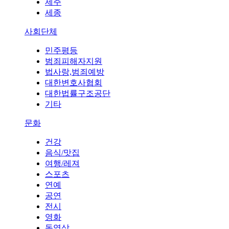
제주
세종
사회단체
민주평등
범죄피해자지원
법사랑,범죄예방
대한변호사협회
대한법률구조공단
기타
문화
건강
음식/맛집
여행/레져
스포츠
연예
공연
전시
영화
동영상