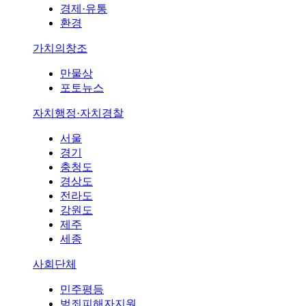
경제·유통
환경
가치의창조
만물상
포토뉴스
자치행정·자치경찰
서울
경기
충청도
경상도
전라도
강원도
제주
세종
사회단체
민주평등
범죄피해자지원