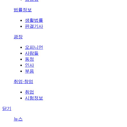
법률정보
생활법률
판결기사
광장
오피니언
사람들
동정
인사
부음
취업·창업
취업
시험정보
닫기
뉴스