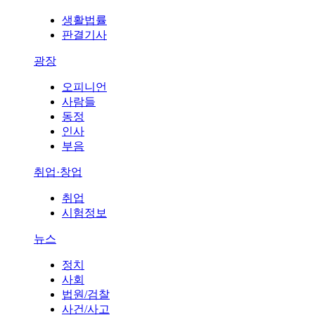
생활법률
판결기사
광장
오피니언
사람들
동정
인사
부음
취업·창업
취업
시험정보
뉴스
정치
사회
법원/검찰
사건/사고