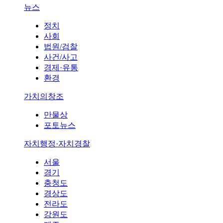
뉴스
정치
사회
법원/검찰
사건/사고
경제·유통
환경
가치의창조
만물상
포토뉴스
자치행정·자치경찰
서울
경기
충청도
경상도
전라도
강원도