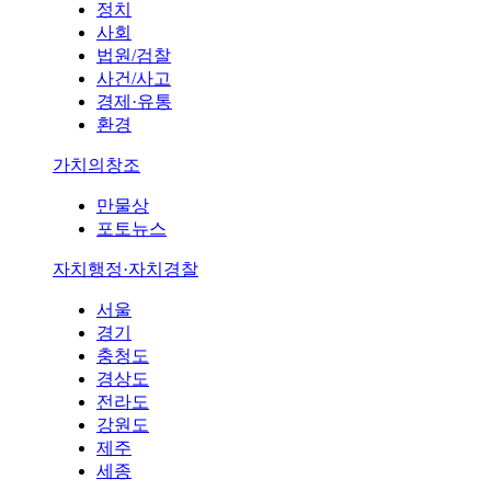
정치
사회
법원/검찰
사건/사고
경제·유통
환경
가치의창조
만물상
포토뉴스
자치행정·자치경찰
서울
경기
충청도
경상도
전라도
강원도
제주
세종