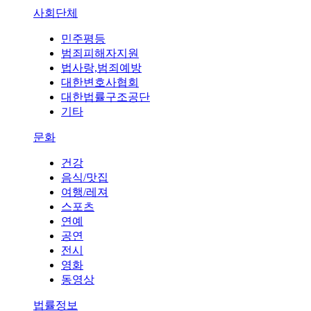
사회단체
민주평등
범죄피해자지원
법사랑,범죄예방
대한변호사협회
대한법률구조공단
기타
문화
건강
음식/맛집
여행/레져
스포츠
연예
공연
전시
영화
동영상
법률정보