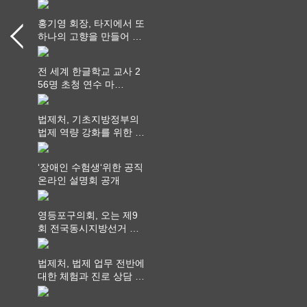
홍기영 회장, 타지에서 또
하나의 고향을 만들어 가
다
전 세계 한글학교 교사 2
56명 초청 연수 마
쳐...“수업은 더 깊게, 교
사 연결은 더 넓게”
법제처, 기초지방정부의
법제 역량 강화를 위한 전
라권 현장설명회 개최
‘장애인 수험생‘위한 공직
온라인 설명회 공개
영등포구의회, 오는 제9
회 전국동시지방선거 ‧
"공직사회는 어느 때보다
공정하고 책임 있는 자세
법제처, 법제 업무 전반에
를 지켜야 할 것"
대한 체험과 진로 상담 기
회 제공