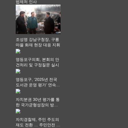
법제처 인사
조성명 강남구청장, 구룡
마을 화재 현장 대응 지휘
영등포구의회, 본회의 안
건처리 및 구정질문 실시
영등포구, ‘2025년 전국
도서관 운영 평가’ 연속
최고 영예 장관상에서 ‘대
통령상’ 수상
자치분권 30년 평가를 통
한 국가균형성장의 방향
과 과제 논의
자치경찰제, 주민 주도의
재도 전환 … 주민안전 치