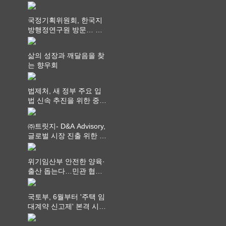
안서비스가 최우선 되어
야
국정기획위원회, 한국지
방행정연구원 방문… 국
가균형성장 논의
삶의 성장과 깨달음을 찾
는 향우회
법제처, 새 정부 주요 입
법 신속 추진을 위한 중앙
부처 법무담당관 회의 개
최
㈜트릿지- D&A Advisory,
글로벌 시장 진출 위한 전
략적 업무협약 체결
위기임산부 안전한 양육·
출산 돕는다…민관 협력
체계 구축
국토부, 6월부터 '주택 임
대계약 신고제' 본격 시
행…실거래가 투명화 기
대