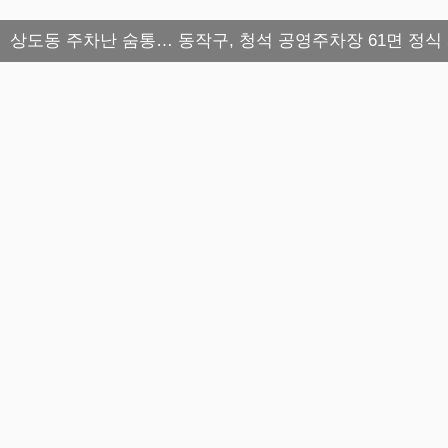
상도동 주차난 숨통… 동작구, 청석 공영주차장 61면 정식