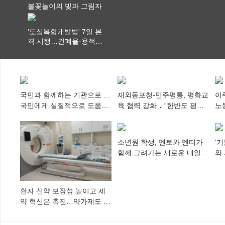
불꽃놀이의 빛과 그림자
'도심복합개발법' 7일 본
격 시행…건폐율·용적률
특례 부여
국민과 함께하는 기관으로 …
재외동포청-민주평통, 평화교
이
국민에게 실질적으로 도움이
육 협력 강화 ․ “한반도 평화,
노
되어야
차세대 동포가 세계에 알리
추
다”
소년원 학생, 멘토와 멘티가
‘
함께 그려가는 새로운 내일
와
향해
미
환자 신약 보장성 높이고 제
약 혁신은 촉진…약가제도 개
편안 의결