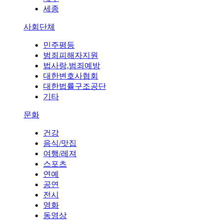
세종
사회단체
민주평등
범죄피해자지원
법사랑,범죄예방
대한변호사협회
대한법률구조공단
기타
문화
건강
음식/맛집
여행/레져
스포츠
연예
공연
전시
영화
동영상