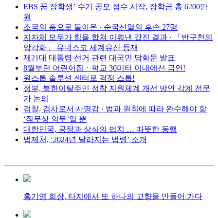
EBS 꿈 장학생’ 수기 공모 접수 시작, 장학금 총 6200만
원
조국의 품으로 돌아온 · 순국선열의 후손 27명
지자체 모두가 힘을 합쳐 이뤄낸 값진 결과 · 「반구천의
암각화」 유네스코 세계유산 등재
제21대 대통령 선거 관련 대국민 담화문 발표
8월부턴 어린이집ㆍ학교 30미터 이내에선 금연!
원스톱 솔루션 센터로 걱정 스톱!
정부, 북한이탈주민 정착 지원체계 개선 방안 각계 전문
가 논의
검찰, 검사로서 사명감 · 법과 원칙에 따라 완수해야 할
‘직무상 의무’일 뿐
대한민국, 공정과 상식의 법치 … 따뜻한 동행
법제처, ‘2024년 달라지는 법령’ 소개
홍기영 회장, 타지에서 또 하나의 고향을 만들어 가다