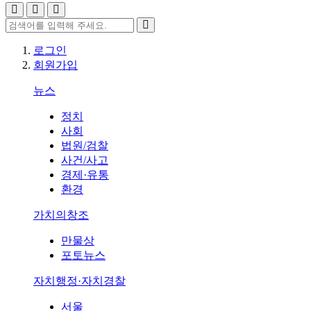
로그인
회원가입
뉴스
정치
사회
법원/검찰
사건/사고
경제·유통
환경
가치의창조
만물상
포토뉴스
자치행정·자치경찰
서울