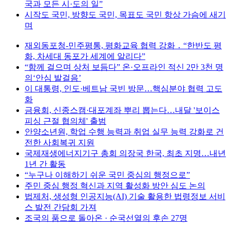
국과 모든 시·도의 일”
시작도 국민, 방향도 국민, 목표도 국민 항상 가슴에 새기
며
재외동포청-민주평통, 평화교육 협력 강화 ․ “한반도 평
화, 차세대 동포가 세계에 알리다”
“함께 걸으며 상처 보듬다” 온·오프라인 적신 2만 3천 명
의‘안심 발걸음’
이 대통령, 인도·베트남 국빈 방문…핵심분야 협력 고도
화
금융회, 신종스캠·대포계좌 뿌리 뽑는다…내달 '보이스
피싱 근절 협의체' 출범
안양소년원, 학업 수행 능력과 취업 실무 능력 강화로 건
전한 사회복귀 지원
국제재생에너지기구 총회 의장국 한국, 최초 지명…내년
1년 간 활동
“누구나 이해하기 쉬운 국민 중심의 행정으로”
주민 중심 행정 혁신과 지역 활성화 방안 심도 논의
법제처, 생성형 인공지능(AI) 기술 활용한 법령정보 서비
스 발전 간담회 가져
조국의 품으로 돌아온 · 순국선열의 후손 27명