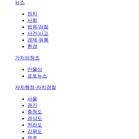
뉴스
정치
사회
법원/검찰
사건/사고
경제·유통
환경
가치의창조
만물상
포토뉴스
자치행정·자치경찰
서울
경기
충청도
경상도
전라도
강원도
제주