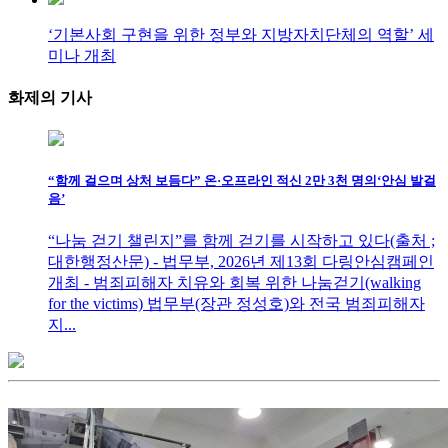
‘기본사회 구현을 위한 정부와 지방자치단체의 역할’ 세
미나 개최
화제의
기사
“함께 걸으며 상처 보듬다” 온·오프라인 적신 2만 3천 명의‘안심 발걸
음’
“나눔 걷기 챌린지”를 함께 걷기를 시작하고 있다(출처 ;
대한행정산문) - 법무부, 2026년 제13회 다링안심캠페인
개최 - 범죄피해자 치유와 회복 위한 나눔걷기(walking
for the victims) 법무부(장관 정성호)와 전국 범죄피해자
지...