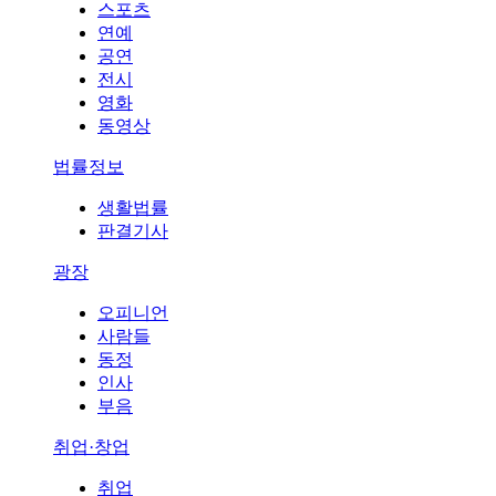
스포츠
연예
공연
전시
영화
동영상
법률정보
생활법률
판결기사
광장
오피니언
사람들
동정
인사
부음
취업·창업
취업