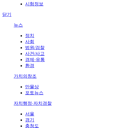
시험정보
닫기
뉴스
정치
사회
법원/검찰
사건/사고
경제·유통
환경
가치의창조
만물상
포토뉴스
자치행정·자치경찰
서울
경기
충청도