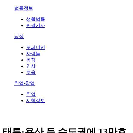
법률정보
생활법률
판결기사
광장
오피니언
사람들
동정
인사
부음
취업·창업
취업
시험정보
태릉·용산 등 수도권에 13만호