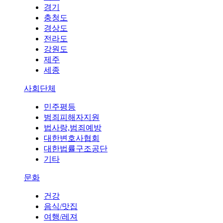
경기
충청도
경상도
전라도
강원도
제주
세종
사회단체
민주평등
범죄피해자지원
법사랑,범죄예방
대한변호사협회
대한법률구조공단
기타
문화
건강
음식/맛집
여행/레져