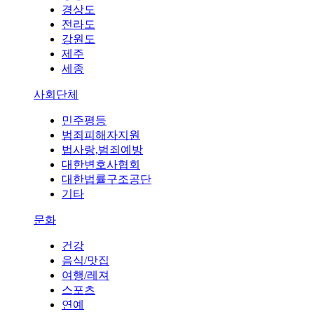
경상도
전라도
강원도
제주
세종
사회단체
민주평등
범죄피해자지원
법사랑,범죄예방
대한변호사협회
대한법률구조공단
기타
문화
건강
음식/맛집
여행/레져
스포츠
연예