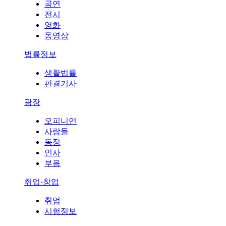
공연
전시
영화
동영상
법률정보
생활법률
판결기사
광장
오피니언
사람들
동정
인사
부음
취업·창업
취업
시험정보