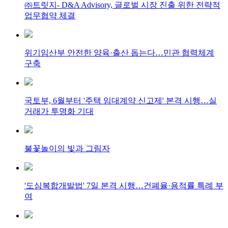
㈜트릿지- D&A Advisory, 글로벌 시장 진출 위한 전략적
업무협약 체결
위기임산부 안전한 양육·출산 돕는다…민관 협력체계
구축
국토부, 6월부터 '주택 임대계약 신고제' 본격 시행…실
거래가 투명화 기대
불꽃놀이의 빛과 그림자
'도심복합개발법' 7일 본격 시행…건폐율·용적률 특례 부
여