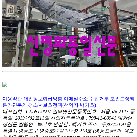
이용약관
개인정보취급방침
이메일주소 수집거부
포인트정책
온라인문의
청소년보호정책(책임자 백기호)
대표전화 : 02)581-0097
인터넷신문등록번호 : 서울,아52143
등
록일: 2019년02월11일
사업자등록번호 : 798-13-00941
대한행
정신문 발행인 : 백기호
편집인 : 백기호
주소 : 우)07250 서울
특별시 영등포구 영중로24길 10.2층 213호
(영등포동5가, 영포