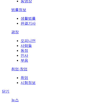
동영상
법률정보
생활법률
판결기사
광장
오피니언
사람들
동정
인사
부음
취업·창업
취업
시험정보
닫기
뉴스