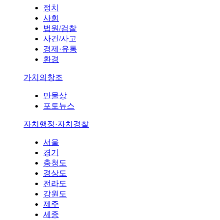
정치
사회
법원/검찰
사건/사고
경제·유통
환경
가치의창조
만물상
포토뉴스
자치행정·자치경찰
서울
경기
충청도
경상도
전라도
강원도
제주
세종