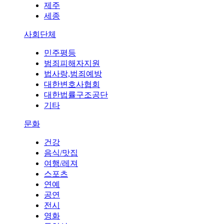
제주
세종
사회단체
민주평등
범죄피해자지원
법사랑,범죄예방
대한변호사협회
대한법률구조공단
기타
문화
건강
음식/맛집
여행/레져
스포츠
연예
공연
전시
영화