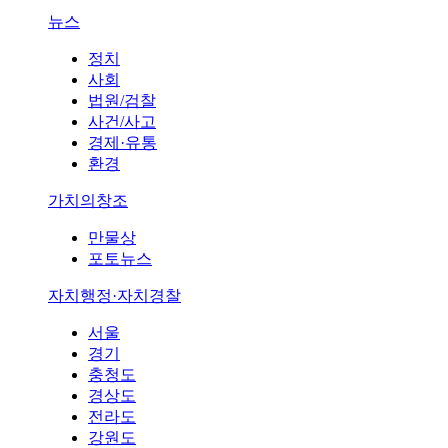
뉴스
정치
사회
법원/검찰
사건/사고
경제·유통
환경
가치의창조
만물상
포토뉴스
자치행정·자치경찰
서울
경기
충청도
경상도
전라도
강원도